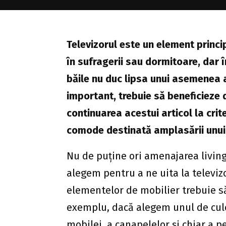
Televizorul este un element principa
în sufragerii sau dormitoare, dar în
băile nu duc lipsa unui asemenea a
important, trebuie să beneficieze 
continuarea acestui articol la crite
comode destinată amplasării unui 
Nu de puține ori amenajarea livingu
alegem pentru a ne uita la televizo
elementelor de mobilier trebuie să
exemplu, dacă alegem unul de culo
mobilei, a canapelelor și chiar a pe