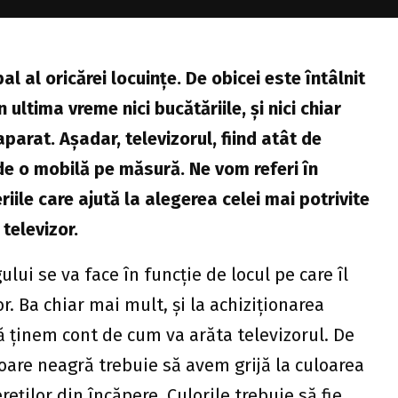
l al oricărei locuințe. De obicei este întâlnit
 ultima vreme nici bucătăriile, și nici chiar
parat. Așadar, televizorul, fiind atât de
de o mobilă pe măsură. Ne vom referi în
riile care ajută la alegerea celei mai potrivite
televizor.
lui se va face în funcție de locul pe care îl
r. Ba chiar mai mult, și la achiziționarea
 ținem cont de cum va arăta televizorul. De
are neagră trebuie să avem grijă la culoarea
reților din încăpere. Culorile trebuie să fie