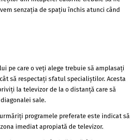
avem senzația de spațiu închis atunci când
lui pe care o veți alege trebuie să amplasați
ât să respectați sfatul specialiștilor. Acesta
viți la televizor de la o distanță care să
diagonalei sale.
urmăriți programele preferate este indicat să
 zona imediat apropiată de televizor.