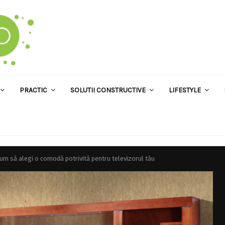
PRACTIC
SOLUTII CONSTRUCTIVE
LIFESTYLE
um să alegi o comodă potrivită pentru televizorul tău