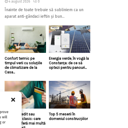
4 august 2026
0
Înainte de toate trebuie să subliniem ca un
aparat anti-gândaci ieftin și bun...
Confort termic pe
Energia verde, în vogă la
timpul verii cu soluțiile
Constanța: de ce să
de climatizare de la
optezi pentru panouri...
Casa...
mprove
Linie de credit sau
Top 5 meserii în
 will
împrumut clasic: care
domeniul construcțiilor
g or
variantă oferă mai multă
flexibilitate?