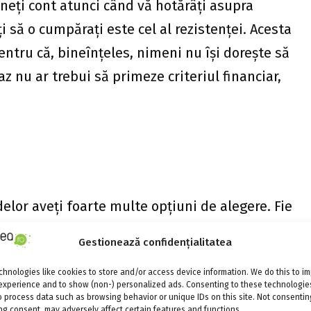
țineți cont atunci când vă hotărâți asupra
 să o cumpărați este cel al rezistenței. Acesta
ntru că, bineînțeles, nimeni nu își dorește să
az nu ar trebui să primeze criteriul financiar,
elor aveți foarte multe opțiuni de alegere. Fie
lier – bibliotecă, comodă TV etc -, fie vă
Gestionează confidențialitatea
rat. În acest caz, trebuie să acordați o
hnologies like cookies to store and/or access device information. We do this to i
are este confecționată comoda, în așa fel încât
experience and to show (non-) personalized ads. Consenting to these technologies
alte corpuri de mobilă.
o process data such as browsing behavior or unique IDs on this site. Not consentin
g consent, may adversely affect certain features and functions.