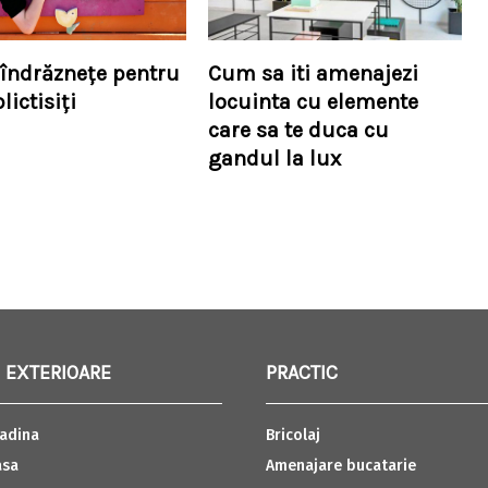
i îndrăznețe pentru
Cum sa iti amenajezi
lictisiți
locuinta cu elemente
care sa te duca cu
gandul la lux
 EXTERIOARE
PRACTIC
adina
Bricolaj
asa
Amenajare bucatarie