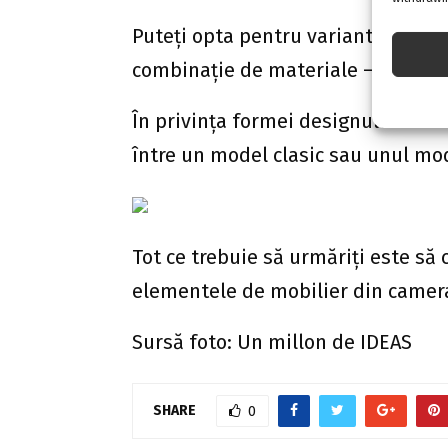
Puteți opta pentru varianta, cel ma
combinație de materiale – lemn, met
În privința formei designului comod
între un model clasic sau unul mo
Tot ce trebuie să urmăriți este să 
elementele de mobilier din camera
Sursă foto: Un millon de IDEAS
SHARE
0