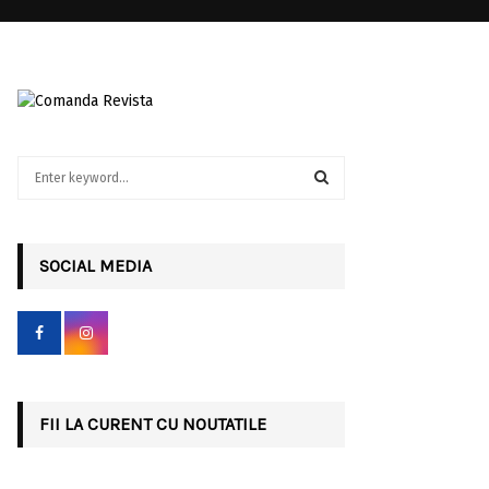
S
e
a
S
r
c
SOCIAL MEDIA
E
h
f
A
o
r
R
:
C
FII LA CURENT CU NOUTATILE
H