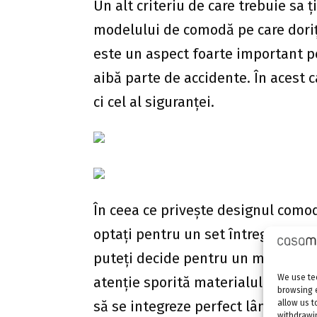
Un alt criteriu de care trebuie sa 
modelului de comodă pe care doriți
este un aspect foarte important pe
aibă parte de accidente. În acest c
ci cel al siguranței.
În ceea ce privește designul comod
optați pentru un set întreg de mobi
puteți decide pentru un model sepa
We use tec
atenție sporită materialului din c
browsing 
să se integreze perfect lângă celel
allow us t
withdrawin