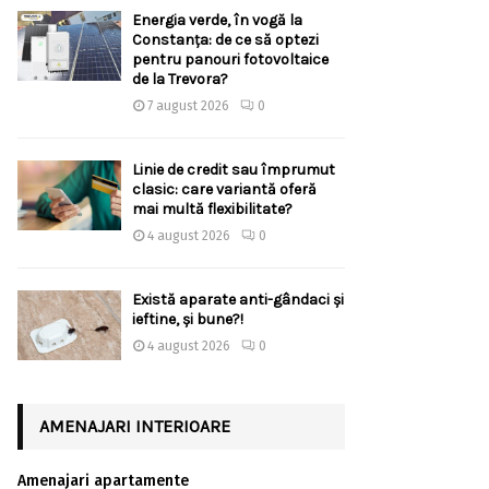
Energia verde, în vogă la
Constanța: de ce să optezi
pentru panouri fotovoltaice
de la Trevora?
7 august 2026
0
Linie de credit sau împrumut
clasic: care variantă oferă
mai multă flexibilitate?
4 august 2026
0
Există aparate anti-gândaci și
ieftine, și bune?!
4 august 2026
0
AMENAJARI INTERIOARE
Amenajari apartamente