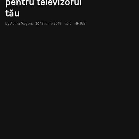
pentru televizorul
tău
by
Adina Meyers
13 iunie 2019
0
933