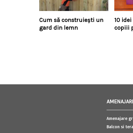
Cum să construiești un
10 ide
gard din lemn
copiii p
AMENAJARI
Amenajare gr
Balcon si ter