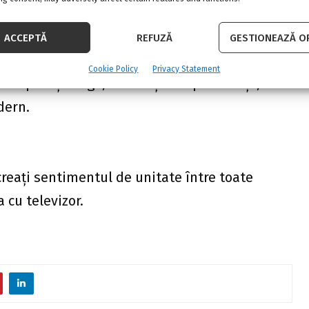
i des întâlnită, din lemn sau puteți alege o
ACCEPTĂ
REFUZĂ
GESTIONEAZĂ OP
al, sticlă și, de ce nu, chiar plastic.
Cookie Policy
Privacy Statement
ei puteți alege, în funcție de preferințe,
dern.
creați sentimentul de unitate între toate
 cu televizor.