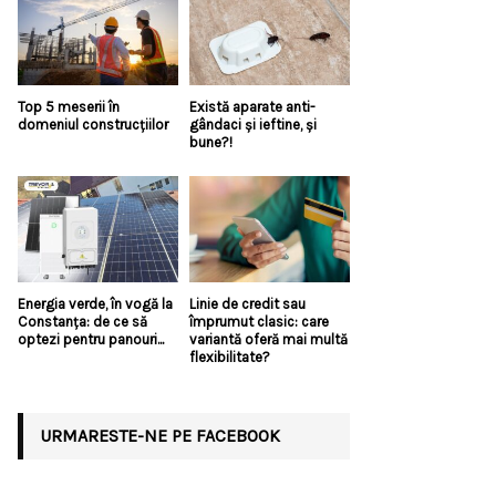
Top 5 meserii în
Există aparate anti-
domeniul construcțiilor
gândaci și ieftine, și
bune?!
Energia verde, în vogă la
Linie de credit sau
Constanța: de ce să
împrumut clasic: care
optezi pentru panouri...
variantă oferă mai multă
flexibilitate?
URMARESTE-NE PE FACEBOOK