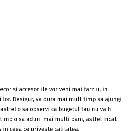
NEXT POST
e de
Casa Bronte – simplitate sofisticată