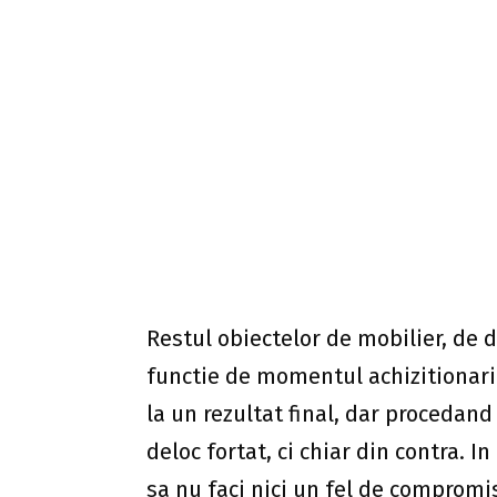
nu se vor mai gasi in alte locuinte.
SHARE
0
PREVIOUS POST
Eleganţă, romantism şi prospeţim
primăvară
Adina Meyers
RELATED POSTS