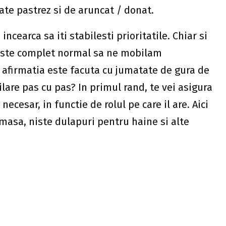
cor si accesoriile vor veni mai tarziu, in
 lor. Desigur, va dura mai mult timp sa ajungi
 astfel o sa observi ca bugetul tau nu va fi
n timp o sa aduni mai multi bani, astfel incat
 in ceea ce priveste calitatea.
 este o alternativa cat se poate de buna, mai
ace nici un compromis legat de calitate daca
te de a scoate banii din buzunar. Cu putina
 va oferi un look proaspat locuintei tale si
uate direct din magazin.
i mult efort, atunci unele obiecte de mobilier
onfectionate chiar de catre tine. In acest fel o
te camerelor, din moment ce astfel de lucruri