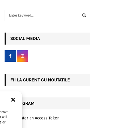
S
e
a
S
r
c
SOCIAL MEDIA
E
h
f
A
o
r
R
:
C
FII LA CURENT CU NOUTATILE
H
INSTAGRAM
mprove
 will
Please enter an Access Token
g or