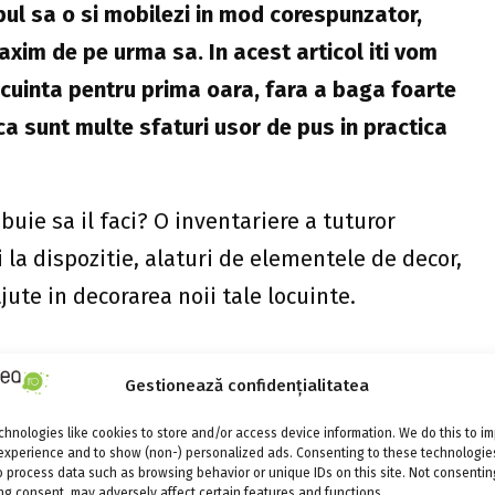
mpul sa o si mobilezi in mod corespunzator,
axim de pe urma sa. In acest articol iti vom
ocuinta pentru prima oara, fara a baga foarte
a sunt multe sfaturi usor de pus in practica
buie sa il faci? O inventariere a tuturor
i la dispozitie, alaturi de elementele de decor,
 ajute in decorarea noii tale locuinte.
Gestionează confidențialitatea
 fie nou, la inceput e bine sa nu fortam foarte
hnologies like cookies to store and/or access device information. We do this to i
 opri aici cheltuielile. Desigur, asta nu
experience and to show (non-) personalized ads. Consenting to these technologies
o process data such as browsing behavior or unique IDs on this site. Not consentin
biecte de mobilier, insa avand o privire de
g consent, may adversely affect certain features and functions.