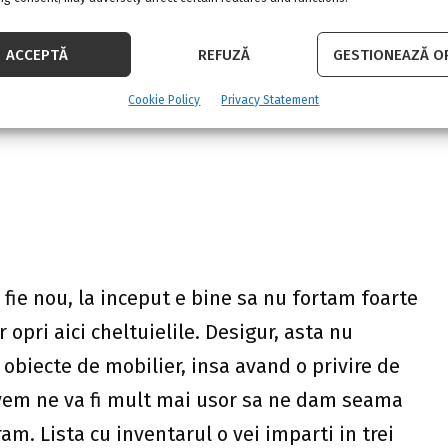
vem ne va fi mult mai usor sa ne dam seama
ACCEPTĂ
REFUZĂ
GESTIONEAZĂ OP
m. Lista cu inventarul o vei imparti in trei
ate pastrez si de aruncat / donat.
Cookie Policy
Privacy Statement
 incearca sa iti stabilesti prioritatile. Chiar si
 este complet normal sa ne mobilam
 afirmatia este facuta cu jumatate de gura de
lare pas cu pas? In primul rand, te vei asigura
necesar, in functie de rolul pe care il are. Aici
 masa, niste dulapuri pentru haine si alte