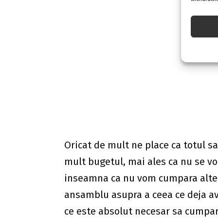
ansamblu asupra a ceea ce deja a
ce este absolut necesar sa cumpara
categorii, si anume: de pastrat, po
Acum ca ai in fata o astfel de lista,
designerii de interior ne spun ca
apartamentul pas cu pas (desigur,
catre acestia). Ce inseamna o mobi
ca fiecare incapere va avea strictul 
ne referim la un pat, o canapea, o
astfel de exemple.