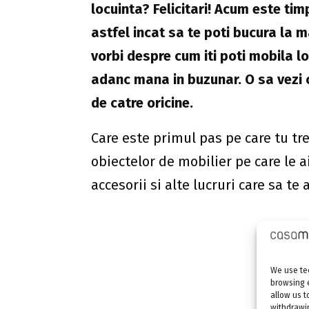
locuinta? Felicitari! Acum este ti
astfel incat sa te poti bucura la m
vorbi despre cum iti poti mobila l
adanc mana in buzunar. O sa vezi c
de catre oricine.
Care este primul pas pe care tu tre
obiectelor de mobilier pe care le a
accesorii si alte lucruri care sa te
Oricat de mult ne place ca totul sa
We use tec
mult bugetul, mai ales ca nu se vor
browsing 
allow us t
inseamna ca nu vom cumpara alte o
withdrawin