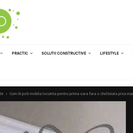
PRACTIC
SOLUTII CONSTRUCTIVE
LIFESTYLE
te
Cum iti poti mobila locuinta pentru prima oara fara o cheltuiala prea ma