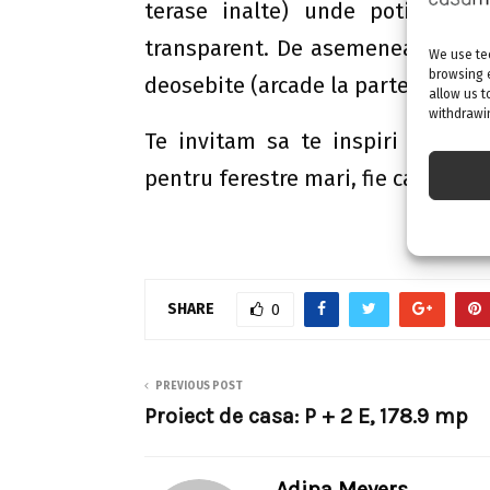
terase inalte) unde poti lasa l
transparent. De asemenea, ele pot
We use tec
browsing 
deosebite (arcade la partea super
allow us t
withdrawin
Te invitam sa te inspiri din gale
pentru ferestre mari, fie ca sunt 
SHARE
0
PREVIOUS POST
Proiect de casa: P + 2 E, 178.9 mp
Adina Meyers