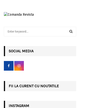
S
e
a
S
r
c
SOCIAL MEDIA
E
h
f
A
o
r
R
:
C
FII LA CURENT CU NOUTATILE
H
INSTAGRAM