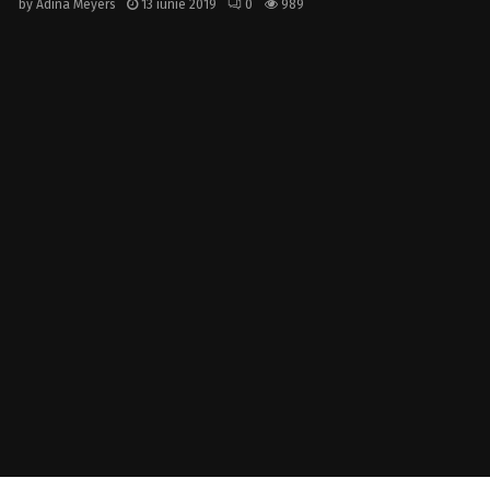
by
Adina Meyers
13 iunie 2019
0
989