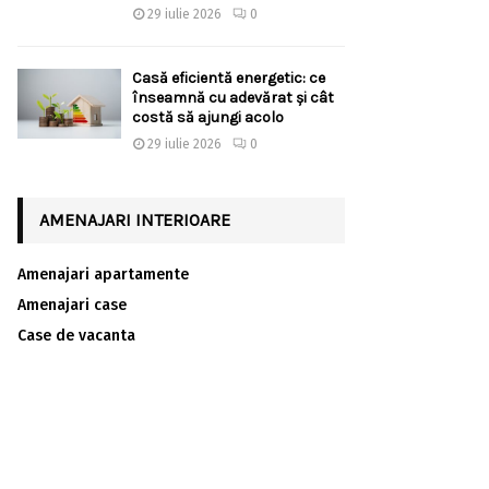
29 iulie 2026
0
Casă eficientă energetic: ce
înseamnă cu adevărat și cât
costă să ajungi acolo
29 iulie 2026
0
AMENAJARI INTERIOARE
Amenajari apartamente
Amenajari case
Case de vacanta