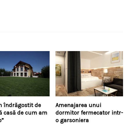
 îndrăgostit de
Amenajarea unui
ă casă de cum am
dormitor fermecator intr-
o”
o garsoniera