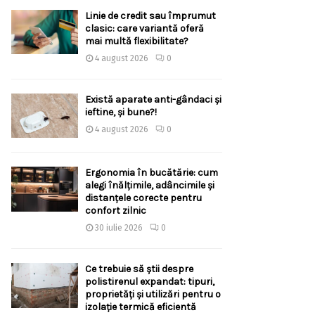
Linie de credit sau împrumut
clasic: care variantă oferă
mai multă flexibilitate?
4 august 2026
0
Există aparate anti-gândaci și
ieftine, și bune?!
4 august 2026
0
Ergonomia în bucătărie: cum
alegi înălțimile, adâncimile și
distanțele corecte pentru
confort zilnic
30 iulie 2026
0
Ce trebuie să știi despre
polistirenul expandat: tipuri,
proprietăți și utilizări pentru o
izolație termică eficientă