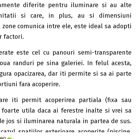
mente diferite pentru iluminare si au alte
mitatii si care, in plus, au si dimensiuni
 zone comunica intre ele, este ideal sa adopti
 factori.
erate este cel cu panouri semi-transparente
ua randuri pe sina galeriei. In felul acesta,
ura opacizarea, dar iti permite si sa ai parte
rtiuni fara acoperire.
re iti permit acoperirea partiala (fixa sau
foarte utila daca ai ferestre inalte si vrei sa
e jos si iluminarea naturala in partea de sus.
cazul spatiilor exterioare acoperite (piscine,