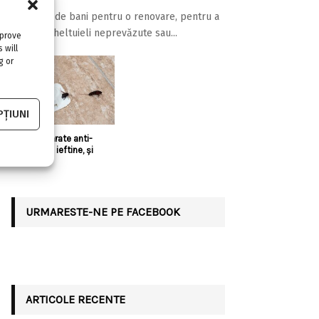
Ai nevoie de bani pentru o renovare, pentru a
acoperi cheltuieli neprevăzute sau...
mprove
 will
g or
ȚIUNI
Există aparate anti-
gândaci și ieftine, și
bune?!
URMARESTE-NE PE FACEBOOK
ARTICOLE RECENTE