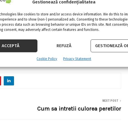
Gestionează confidențialitatea
iber spatiul de jos si plafonul, daca este
 fi aplicate si pentru ferestre mari cu forme
hnologies like cookies to store and/or access device information. We do this to i
experience and to show (non-) personalized ads. Consenting to these technologies
ioara, de exemplu).
o process data such as browsing behavior or unique IDs on this site. Not consentin
g consent, may adversely affect certain features and functions.
ria articolului unde vei gasi diverse solutii
ACCEPTĂ
REFUZĂ
GESTIONEAZĂ OP
rectangulare sau mai deosebite.
Cookie Policy
Privacy Statement
NEXT POST
Cum sa intretii culorea peretilor