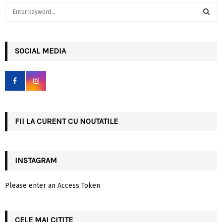
S
e
a
S
r
c
SOCIAL MEDIA
E
h
f
A
o
r
R
:
C
FII LA CURENT CU NOUTATILE
H
INSTAGRAM
Please enter an Access Token
CELE MAI CITITE