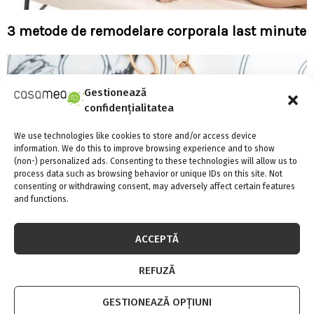
3 metode de remodelare corporala last minute
Gestionează
confidențialitatea
We use technologies like cookies to store and/or access device
information. We do this to improve browsing experience and to show
(non-) personalized ads. Consenting to these technologies will allow us to
process data such as browsing behavior or unique IDs on this site. Not
consenting or withdrawing consent, may adversely affect certain features
and functions.
ACCEPTĂ
REFUZĂ
DESPRE FLUTURI ȘI METAMORFOZĂ
GESTIONEAZĂ OPȚIUNI