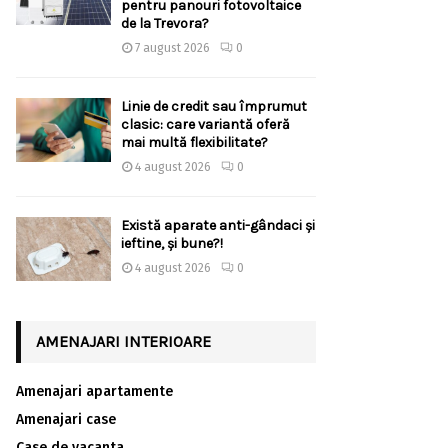
pentru panouri fotovoltaice
de la Trevora?
7 august 2026
0
Linie de credit sau împrumut
clasic: care variantă oferă
mai multă flexibilitate?
4 august 2026
0
Există aparate anti-gândaci și
ieftine, și bune?!
4 august 2026
0
AMENAJARI INTERIOARE
Amenajari apartamente
Amenajari case
Case de vacanta