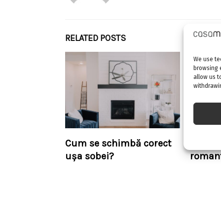
RELATED POSTS
We use tec
browsing 
allow us t
withdrawin
Cum se schimbă corect
Aranja
ușa sobei?
romant