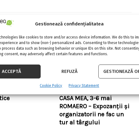
Gestionează confidențialitatea
hnologies like cookies to store and/or access device information. We do this to i
experience and to show (non-) personalized ads. Consenting to these technologies
o process data such as browsing behavior or unique IDs on this site. Not consentin
g consent, may adversely affect certain features and functions.
ACCEPTĂ
REFUZĂ
GESTIONEAZĂ OP
Cookie Policy
Privacy Statement
mente si decoruri
Ediţie specială! EXPO
ice
CASA MEA, 3-6 mai
ROMAERO – Expozanţii şi
organizatorii ne fac un
tur al târgului