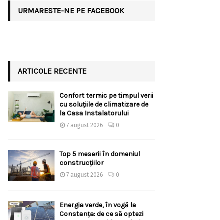
URMARESTE-NE PE FACEBOOK
ARTICOLE RECENTE
Confort termic pe timpul verii
cu soluțiile de climatizare de
la Casa Instalatorului
7 august 2026
0
Top 5 meserii în domeniul
construcțiilor
7 august 2026
0
Energia verde, în vogă la
Constanța: de ce să optezi