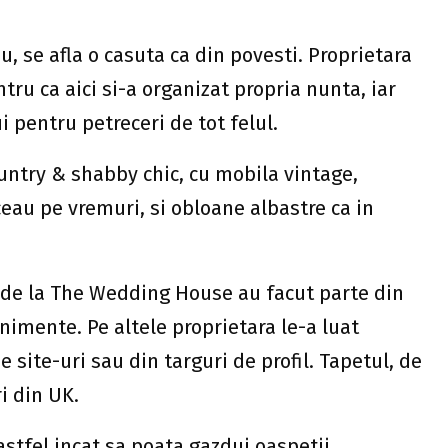
u, se afla o casuta ca din povesti. Proprietara
ntru ca aici si-a organizat propria nunta, iar
 pentru petreceri de tot felul.
untry & shabby chic, cu mobila vintage,
ceau pe vremuri, si obloane albastre ca in
r de la The Wedding House au facut parte din
nimente. Pe altele proprietara le-a luat
 site-uri sau din targuri de profil. Tapetul, de
i din UK.
stfel incat sa poata gazdui oaspetii