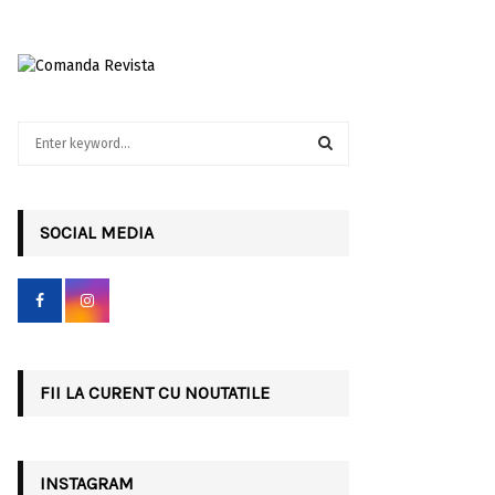
S
e
a
S
r
c
SOCIAL MEDIA
E
h
f
A
o
r
R
:
C
FII LA CURENT CU NOUTATILE
H
INSTAGRAM