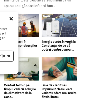
Înainte de toate trebuie să subliniem ca un
aparat anti-gândaci ieftin și bun...
mprove
 will
g or
Top 5 meserii în
Energia verde, în vogă la
domeniul construcțiilor
Constanța: de ce să
optezi pentru panouri...
ȚIUNI
Confort termic pe
Linie de credit sau
timpul verii cu soluțiile
împrumut clasic: care
de climatizare de la
variantă oferă mai multă
Casa...
flexibilitate?