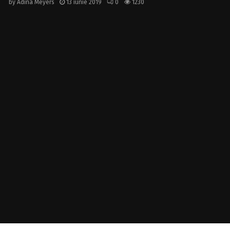
by
Adina Meyers
13 iunie 2019
0
1230