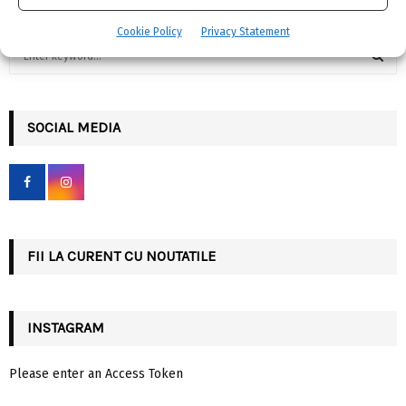
Cookie Policy
Privacy Statement
S
e
a
S
r
c
SOCIAL MEDIA
E
h
f
A
o
r
R
:
C
FII LA CURENT CU NOUTATILE
H
INSTAGRAM
Please enter an Access Token