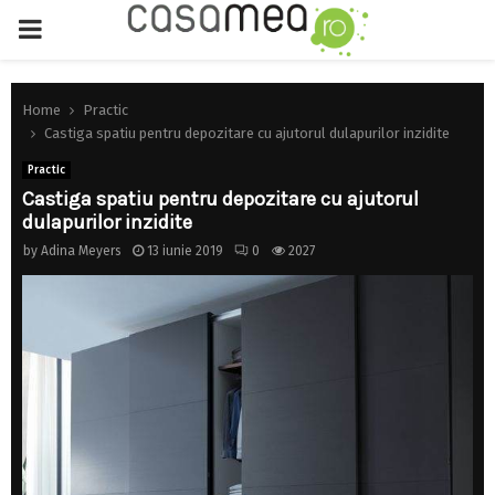
PRIMARY
MENU
Home
Practic
Castiga spatiu pentru depozitare cu ajutorul dulapurilor inzidite
Practic
Castiga spatiu pentru depozitare cu ajutorul
dulapurilor inzidite
by
Adina Meyers
13 iunie 2019
0
2027