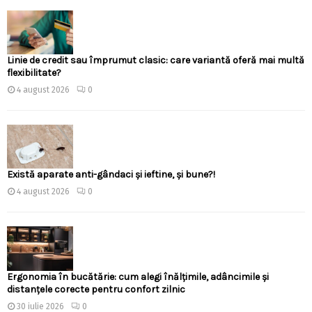
Linie de credit sau împrumut clasic: care variantă oferă mai multă
flexibilitate?
4 august 2026
0
Există aparate anti-gândaci și ieftine, și bune?!
4 august 2026
0
Ergonomia în bucătărie: cum alegi înălțimile, adâncimile și
distanțele corecte pentru confort zilnic
30 iulie 2026
0