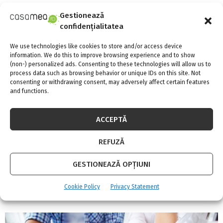
GEZE lansează noul sistem de acționare
Gestionează
Slimchain 230 V pentru o ventilare completă
confidențialitatea
We use technologies like cookies to store and/or access device
information. We do this to improve browsing experience and to show
(non-) personalized ads. Consenting to these technologies will allow us to
process data such as browsing behavior or unique IDs on this site. Not
consenting or withdrawing consent, may adversely affect certain features
and functions.
ACCEPTĂ
REFUZĂ
GESTIONEAZĂ OPȚIUNI
Cookie Policy
Privacy Statement
Un showroom de ferestre mereu deschis