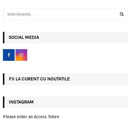
S
e
a
S
r
c
SOCIAL MEDIA
E
h
f
A
o
r
R
:
C
FII LA CURENT CU NOUTATILE
H
INSTAGRAM
Please enter an Access Token