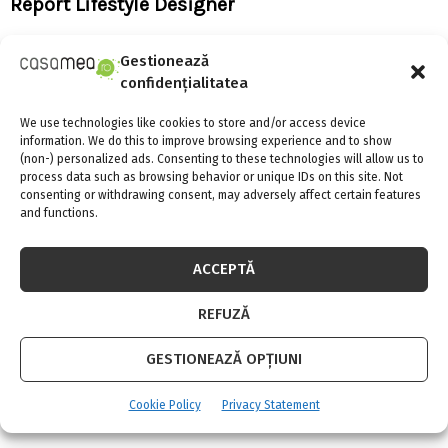
Report Lifestyle Designer
Gestionează
confidențialitatea
We use technologies like cookies to store and/or access device
information. We do this to improve browsing experience and to show
(non-) personalized ads. Consenting to these technologies will allow us to
process data such as browsing behavior or unique IDs on this site. Not
consenting or withdrawing consent, may adversely affect certain features
and functions.
ACCEPTĂ
REFUZĂ
Tot mai multe acoperisuri invelite cu
GESTIONEAZĂ OPȚIUNI
Wetterbest
Cookie Policy
Privacy Statement