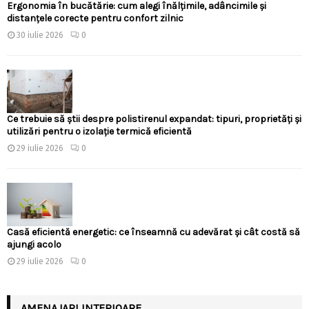
Ergonomia în bucătărie: cum alegi înălțimile, adâncimile și
distanțele corecte pentru confort zilnic
30 iulie 2026
0
Ce trebuie să știi despre polistirenul expandat: tipuri, proprietăți și
utilizări pentru o izolație termică eficientă
29 iulie 2026
0
Casă eficientă energetic: ce înseamnă cu adevărat și cât costă să
ajungi acolo
29 iulie 2026
0
AMENAJARI INTERIOARE