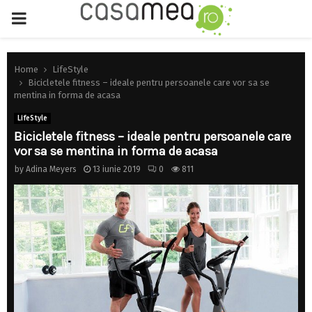
PRIMARY
MENU
Home
LifeStyle
Bicicletele fitness – ideale pentru persoanele care vor sa se
mentina in forma de acasa
LifeStyle
Bicicletele fitness – ideale pentru persoanele care
vor sa se mentina in forma de acasa
by
Adina Meyers
13 iunie 2019
0
811