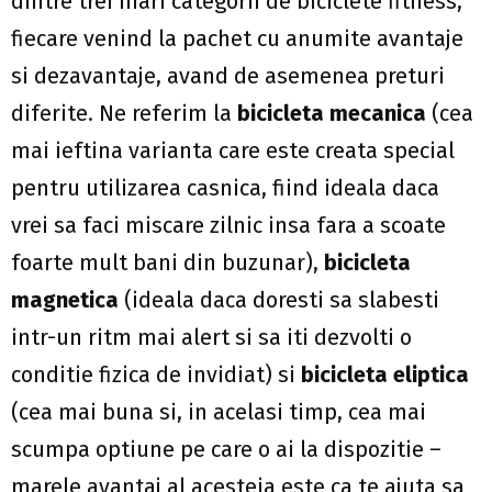
dintre trei mari categorii de biciclete fitness,
fiecare venind la pachet cu anumite avantaje
si dezavantaje, avand de asemenea preturi
diferite. Ne referim la
bicicleta mecanica
(cea
mai ieftina varianta care este creata special
pentru utilizarea casnica, fiind ideala daca
vrei sa faci miscare zilnic insa fara a scoate
foarte mult bani din buzunar),
bicicleta
magnetica
(ideala daca doresti sa slabesti
intr-un ritm mai alert si sa iti dezvolti o
conditie fizica de invidiat) si
bicicleta eliptica
(cea mai buna si, in acelasi timp, cea mai
scumpa optiune pe care o ai la dispozitie –
marele avantaj al acesteia este ca te ajuta sa