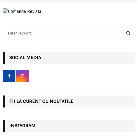
S
e
a
S
r
c
SOCIAL MEDIA
E
h
f
A
o
r
R
:
C
FII LA CURENT CU NOUTATILE
H
INSTAGRAM