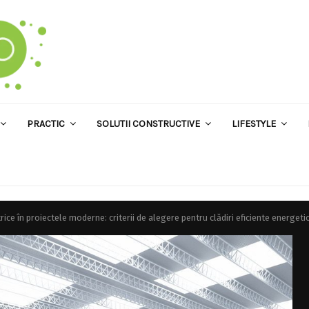
PRACTIC
SOLUTII CONSTRUCTIVE
LIFESTYLE
rice în proiectele moderne: criterii de alegere pentru clădiri eficiente energeti