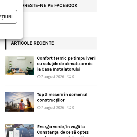
URMARESTE-NE PE FACEBOOK
ȚIUNI
ARTICOLE RECENTE
Confort termic pe timpul verii
cu soluțiile de climatizare de
la Casa Instalatorului
7 august 2026
0
Top 5 meserii în domeniul
construcțiilor
7 august 2026
0
Energia verde, în vogă la
Constanța: de ce să optezi