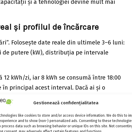
 capacității și a tehnologiei devine mult mai
al și profilul de încărcare
i”. Folosește date reale din ultimele 3–6 luni:
 de putere (kW), distribuția pe intervale
 12 kWh/zi, iar 8 kWh se consumă între 18:00
 în principal acest interval. Dacă ai și o
de 7 kW, verifică puterea maximă necesară, nu
Gestionează confidențialitatea
hnologies like cookies to store and/or access device information. We do this to i
experience and to show (non-) personalized ads. Consenting to these technologies
e de sarcină. Uneori, o baterie mai mică, dar
o process data such as browsing behavior or unique IDs on this site. Not consentin
g consent, may adversely affect certain features and functions.