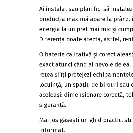
Ai instalat sau planifici să instale
producția maximă apare la prânz, i
energia la un preț mai mic și cumpe
Diferența poate afecta, astfel, rent
O baterie calitativă și corect alea
exact atunci când ai nevoie de ea
rețea și îți protejezi echipamentele
locuință, un spațiu de birouri sau 
aceleași: dimensionare corectă, teh
siguranță.
Mai jos găsești un ghid practic, stru
informat.