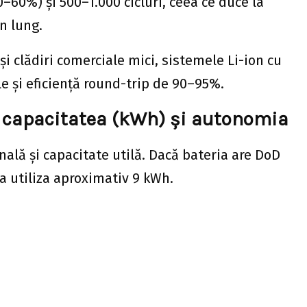
0–60%) și 500–1.000 cicluri, ceea ce duce la
n lung.
și clădiri comerciale mici, sistemele Li-ion cu
le și eficiență round-trip de 90–95%.
 capacitatea (kWh) și autonomia
nală și capacitate utilă. Dacă bateria are DoD
a utiliza aproximativ 9 kWh.