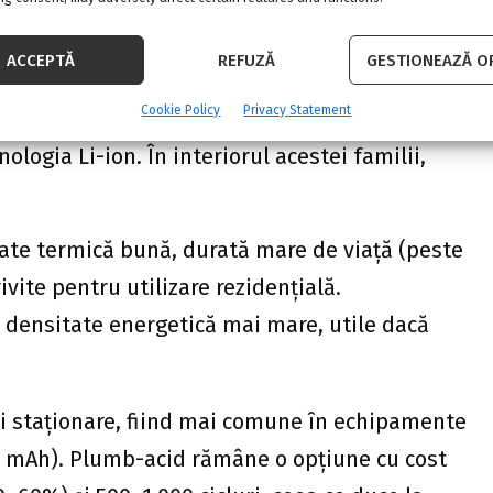
ce eficient vârfurile facturate.
vită: Li-ion, LFP, NMC, Ni-MH,
ACCEPTĂ
REFUZĂ
GESTIONEAZĂ OP
Cookie Policy
Privacy Statement
ogia Li-ion. În interiorul acestei familii,
tate termică bună, durată mare de viață (peste
rivite pentru utilizare rezidențială.
 densitate energetică mai mare, utile dacă
ții staționare, fiind mai comune în echipamente
n mAh). Plumb-acid rămâne o opțiune cu cost