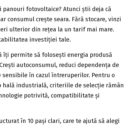
zi panouri fotovoltaice? Atunci știi deja că
ar consumul crește seara. Fără stocare, vinzi
ri ulterior din rețea la un tarif mai mare.
abilitatea investiției tale.
să îți permite să folosești energia produsă
. Crești autoconsumul, reduci dependența de
 sensibile în cazul întreruperilor. Pentru o
o hală industrială, criteriile de selecție rămân
nologie potrivită, compatibilitate și
cturat în 10 pași clari, care te ajută să alegi