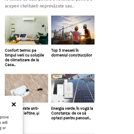
acoperi cheltuieli neprevăzute sau...
Confort termic pe
Top 5 meserii în
timpul verii cu soluțiile
domeniul construcțiilor
de climatizare de la
Casa...
Există aparate anti-
Energia verde, în vogă la
gândaci și ieftine, și
Constanța: de ce să
mprove
bune?!
optezi pentru panouri...
 will
g or