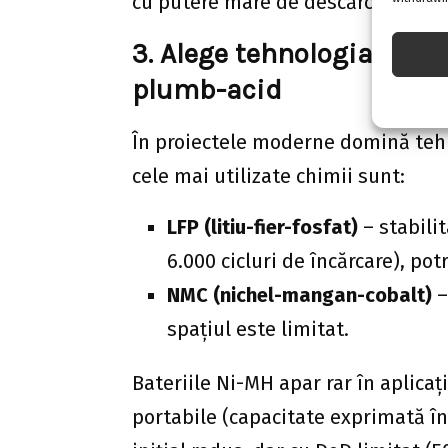
cu putere mare de descărcare, redu
3. Alege tehnologia potri
plumb-acid
În proiectele moderne domină tehnol
cele mai utilizate chimii sunt:
LFP (litiu-fier-fosfat)
– stabili
6.000 cicluri de încărcare), pot
NMC (nichel-mangan-cobalt)
–
spațiul este limitat.
Bateriile Ni-MH apar rar în aplica
portabile (capacitate exprimată î