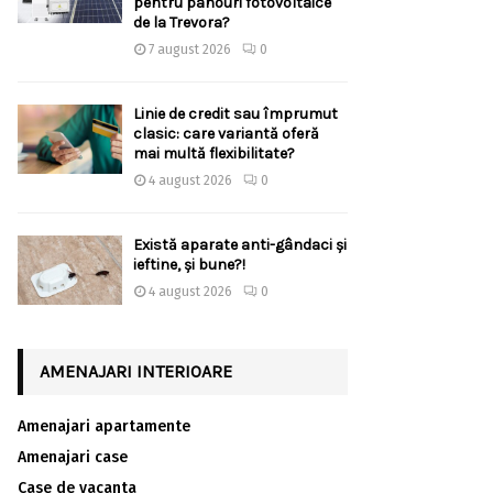
pentru panouri fotovoltaice
de la Trevora?
7 august 2026
0
Linie de credit sau împrumut
clasic: care variantă oferă
mai multă flexibilitate?
4 august 2026
0
Există aparate anti-gândaci și
ieftine, și bune?!
4 august 2026
0
AMENAJARI INTERIOARE
Amenajari apartamente
Amenajari case
Case de vacanta