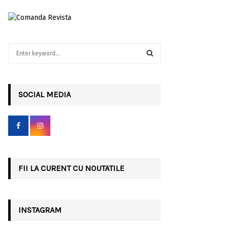
S
e
a
S
r
c
SOCIAL MEDIA
E
h
f
A
o
r
R
:
C
FII LA CURENT CU NOUTATILE
H
INSTAGRAM