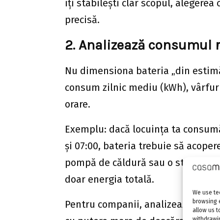
îți stabilești clar scopul, alegerea
precisă.
2. Analizează consumul re
Nu dimensiona bateria „din estimăr
consum zilnic mediu (kWh), vârfuri
orare.
Exemplu: dacă locuința ta consumă
și 07:00, bateria trebuie să acopere
pompă de căldură sau o stație EV 
doar energia totală.
We use tec
browsing 
Pentru companii, analizează curbel
allow us t
withdrawin