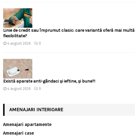
Linie de credit sau împrumut clasic: care variantă oferă mai multă
flexibilitate?
4 august 2026
0
Există aparate anti-gândaci și ieftine, și bune?!
4 august 2026
0
AMENAJARI INTERIOARE
Amenajari apartamente
Amenajari case