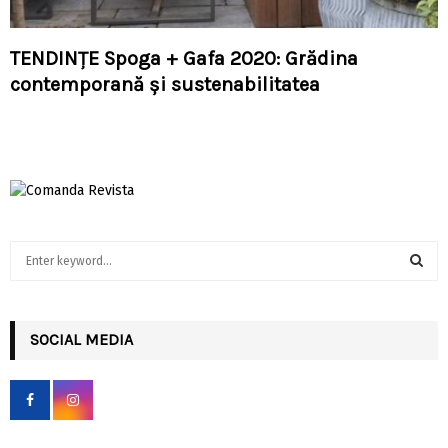
TENDINȚE Spoga + Gafa 2020: Grădina
contemporană şi sustenabilitatea
S
e
a
S
r
c
SOCIAL MEDIA
E
h
f
A
o
r
R
: