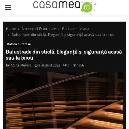
PRIMARY
MENU
Home
Amenajari Exterioare
Balcon si terasa
Balustrade din sticlă. Eleganță și siguranță acasă sau la birou
Balcon si terasa
Balustrade din sticlă. Eleganță și siguranță acasă
sau la birou
by
Adina Meyers
9 august 2022
0
1356