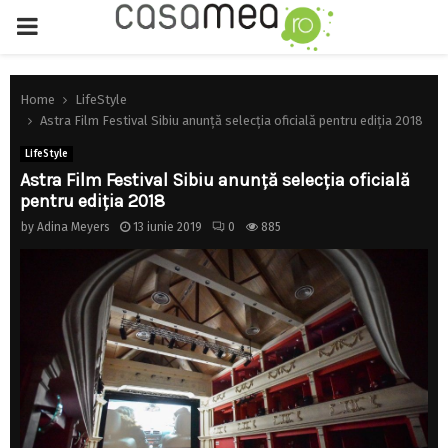
PRIMARY
MENU
Home
LifeStyle
Astra Film Festival Sibiu anunță selecția oficială pentru ediția 2018
LifeStyle
Astra Film Festival Sibiu anunță selecția oficială
pentru ediția 2018
by
Adina Meyers
13 iunie 2019
0
885