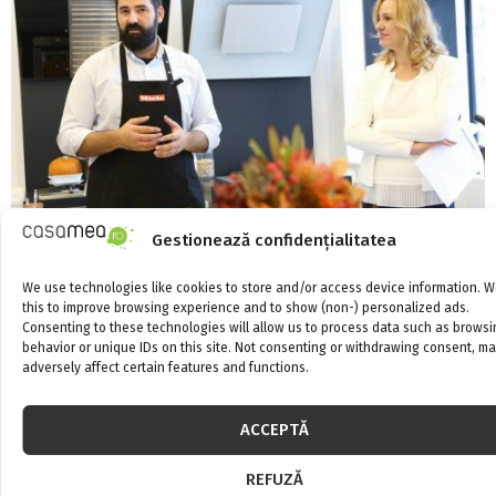
Gestionează confidențialitatea
We use technologies like cookies to store and/or access device information. 
Al doilea magazin Miele din București, Miele
this to improve browsing experience and to show (non-) personalized ads.
Consenting to these technologies will allow us to process data such as browsi
Point Dorobanți, a înregistrat vânzări de
behavior or unique IDs on this site. Not consenting or withdrawing consent, m
400.000 de euro, în primul an de la deschidere
adversely affect certain features and functions.
ACCEPTĂ
REFUZĂ