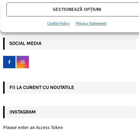
GESTIONEAZĂ OPȚIUNI
S
e
Cookie Policy
Privacy Statement
a
S
r
c
SOCIAL MEDIA
E
h
f
A
o
r
R
:
C
FII LA CURENT CU NOUTATILE
H
INSTAGRAM
Please enter an Access Token