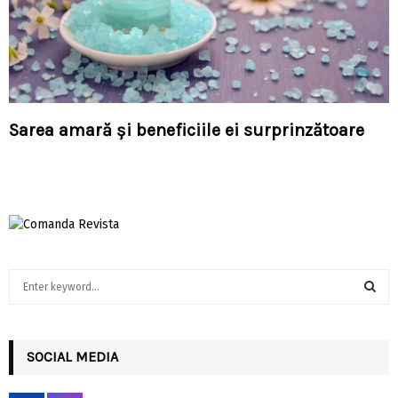
Sarea amară și beneficiile ei surprinzătoare
S
e
a
S
r
c
SOCIAL MEDIA
E
h
f
A