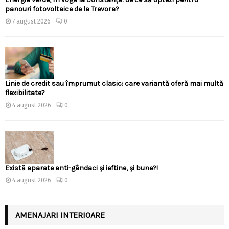
panouri fotovoltaice de la Trevora?
7 august 2026
0
Linie de credit sau împrumut clasic: care variantă oferă mai multă
flexibilitate?
4 august 2026
0
Există aparate anti-gândaci și ieftine, și bune?!
4 august 2026
0
AMENAJARI INTERIOARE