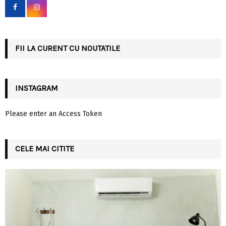
o
r
R
:
C
FII LA CURENT CU NOUTATILE
H
INSTAGRAM
Please enter an Access Token
CELE MAI CITITE