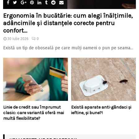
Ergonomia în bucătărie: cum alegi înălțimile,
adâncimile și distanțele corecte pentru
confort...
30 iulie 2026
0
Există un tip de oboseală pe care mulți oameni o pun pe seama...
Linie de credit sau împrumut
Există aparate anti-gândaci și
clasic: care variantă oferă mai
ieftine, și bune?!
multă flexibilitate?