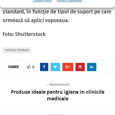
Cookie Policy
Privacy Statement
Evaluarea consumului se face în condiţii
standard, în funcţie de tipul de suport pe care
urmează să aplici vopseaua.
Foto: Shutterstock
VOPSELE PREMIUM
SHARE
0
PREVIOUS POST
Produse ideale pentru igiena in clinicile
medicale