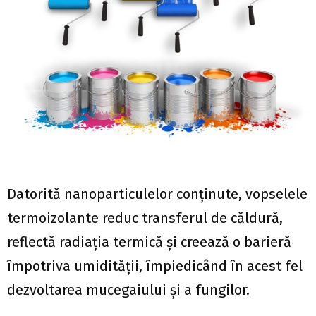
Datorită nanoparticulelor conţinute, vopselele
termoizolante reduc transferul de căldură,
reflectă radiaţia termică şi creează o barieră
împotriva umidităţii, împiedicând în acest fel
dezvoltarea mucegaiului şi a fungilor.