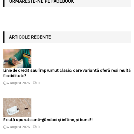
URMARESTE-NE PE FACEBOOK
ARTICOLE RECENTE
Linie de credit sau împrumut clasic: care variantă oferă mai multă
flexibilitate?
4 august 2026
0
Există aparate anti-gândaci și ieftine, și bune?!
4 august 2026
0