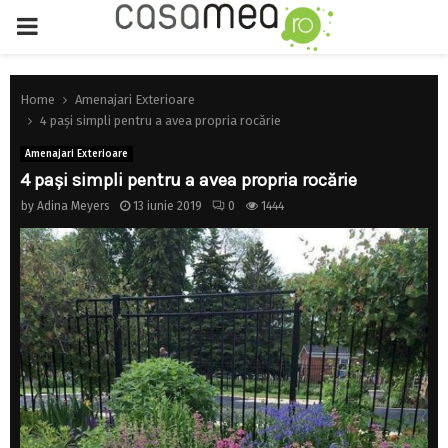
PRIMARY
MENU
Home
Amenajari Exterioare
4 paşi simpli pentru a avea propria rocărie
Amenajari Exterioare
4 paşi simpli pentru a avea propria rocărie
by
Adina Meyers
13 iunie 2019
0
1444