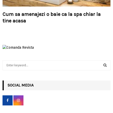
Cum sa amenajezi o baie ca la spa chiar la
tine acasa
S
e
a
S
r
c
SOCIAL MEDIA
E
h
f
A
o
r
R
: