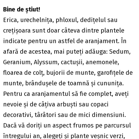
Bine de ştiut!
Erica, urechelniţa, phloxul, dediţelul sau
creţişoara sunt doar câteva dintre plantele
indicate pentru un astfel de aranjament. În
afară de acestea, mai puteţi adăuga: Sedum,
Geranium, Alyssum, cactuşii, anemonele,
floarea de colţ, bujorii de munte, garofiţele de
munte, brânduşele de toamnă şi cununiţa.
Pentru ca aranjamentul să fie complet, aveţi
nevoie şi de câţiva arbuşti sau copaci
decorativi, târâtori sau de mici dimensiuni.
Dacă vă doriţi un aspect frumos pe parcursul
întregului an, alegeţi şi plante veşnic verzi,