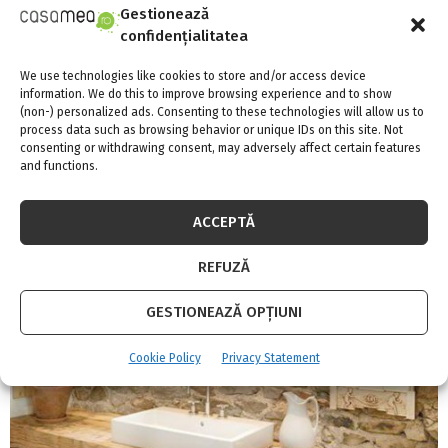
Gestionează
confidențialitatea
We use technologies like cookies to store and/or access device
information. We do this to improve browsing experience and to show
(non-) personalized ads. Consenting to these technologies will allow us to
3 moduri prin care iti mentii gradina in forma
process data such as browsing behavior or unique IDs on this site. Not
consenting or withdrawing consent, may adversely affect certain features
in timpul iernii
and functions.
ACCEPTĂ
REFUZĂ
GESTIONEAZĂ OPȚIUNI
Cookie Policy
Privacy Statement