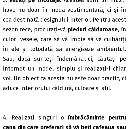
3.
Mizaţi pe tricotaje
. Acestea sunt un must-
have nu doar în moda vestimentară, ci şi în
cea destinată designului interior. Pentru acest
sezon rece, procuraţi-vă
pleduri călduroase
, în
culori vesele, care să vă îmbie să vă cuibăriţi
în ele şi totodată să energizeze ambientul.
Sau, dacă sunteţi îndemânatici, căutaţi pe
internet un model simplu şi realizaţi-l chiar
voi. Un obiect ca acesta nu este doar practic, ci
aduce interiorului căldură, culoare şi stil.
4. Realizaţi singuri o
îmbrăcăminte pentru
cana din care preferaţi să vă beţi cafeaua sau