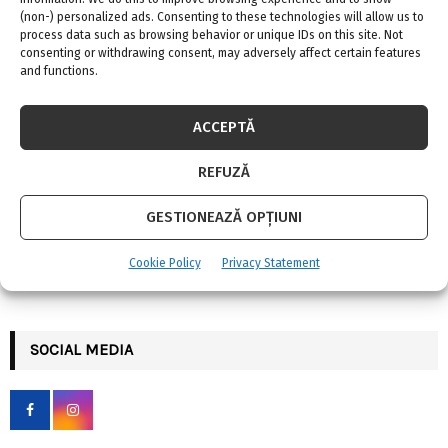
(non-) personalized ads. Consenting to these technologies will allow us to
process data such as browsing behavior or unique IDs on this site. Not
consenting or withdrawing consent, may adversely affect certain features
and functions.
Amenajarea olfactivă a casei
ACCEPTĂ
REFUZĂ
GESTIONEAZĂ OPȚIUNI
S
Cookie Policy
Privacy Statement
e
a
S
r
c
SOCIAL MEDIA
E
h
f
A
o
r
R