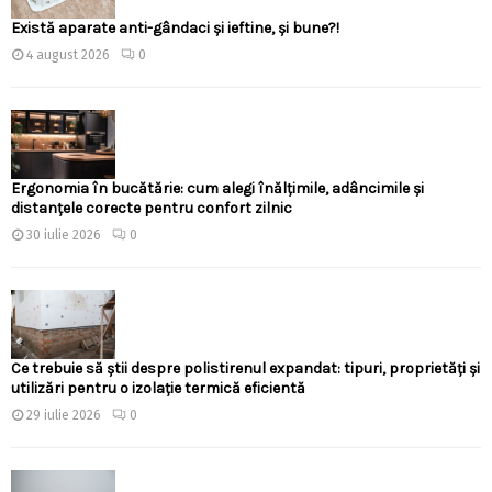
Există aparate anti-gândaci și ieftine, și bune?!
4 august 2026
0
Ergonomia în bucătărie: cum alegi înălțimile, adâncimile și
distanțele corecte pentru confort zilnic
30 iulie 2026
0
Ce trebuie să știi despre polistirenul expandat: tipuri, proprietăți și
utilizări pentru o izolație termică eficientă
29 iulie 2026
0