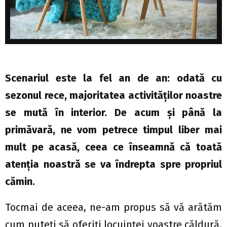
Scenariul este la fel an de an: odată cu
sezonul rece, majoritatea activităţilor noastre
se mută în interior. De acum şi până la
primăvară, ne vom petrece timpul liber mai
mult pe acasă, ceea ce înseamnă că toată
atenţia noastră se va îndrepta spre propriul
cămin.
Tocmai de aceea, ne-am propus să vă arătăm
cum puteţi să oferiţi locuinţei voastre căldură,