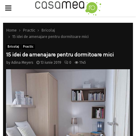
PRIMARY
MENU
Home
Practic
Bricolaj
15 idei de amenajare pentru dormitoare mici
Bricolaj
Practic
15 idei de amenajare pentru dormitoare mici
by
Adina Meyers
13 iunie 2019
0
1145