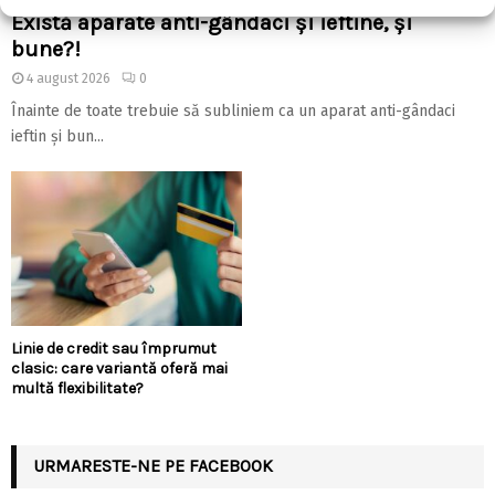
Există aparate anti-gândaci și ieftine, și
bune?!
4 august 2026
0
Înainte de toate trebuie să subliniem ca un aparat anti-gândaci
ieftin și bun...
Linie de credit sau împrumut
clasic: care variantă oferă mai
multă flexibilitate?
URMARESTE-NE PE FACEBOOK