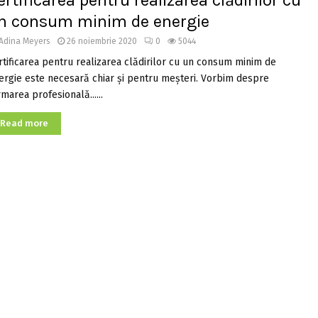
ertificarea pentru realizarea clădirilor cu
n consum minim de energie
Adina Meyers
26 noiembrie 2020
0
5044
rtificarea pentru realizarea clădirilor cu un consum minim de
ergie este necesară chiar și pentru meșteri. Vorbim despre
marea profesională......
Read more