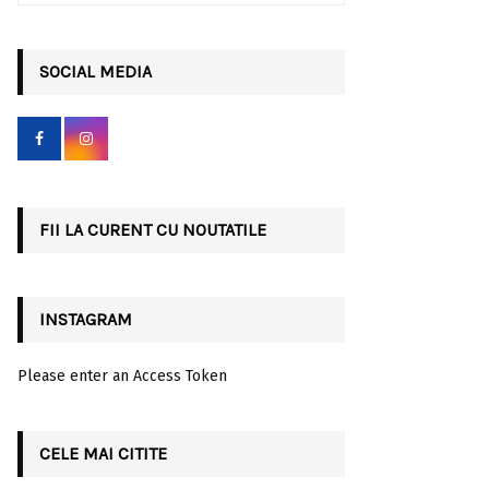
a
S
r
c
SOCIAL MEDIA
E
h
f
A
o
r
R
:
C
FII LA CURENT CU NOUTATILE
H
INSTAGRAM
Please enter an Access Token
CELE MAI CITITE