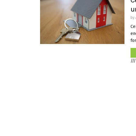
C
u
by
Ce
en
for
///