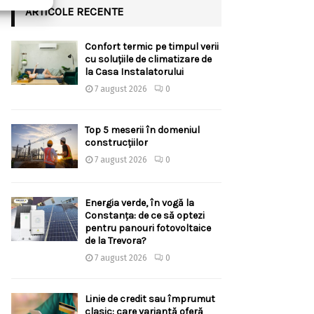
ARTICOLE RECENTE
Confort termic pe timpul verii
cu soluțiile de climatizare de
la Casa Instalatorului
7 august 2026
0
Top 5 meserii în domeniul
construcțiilor
7 august 2026
0
Energia verde, în vogă la
Constanța: de ce să optezi
pentru panouri fotovoltaice
de la Trevora?
7 august 2026
0
Linie de credit sau împrumut
clasic: care variantă oferă