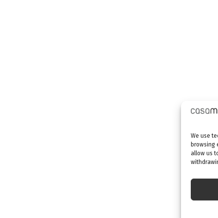
We use tec
browsing 
allow us t
withdrawin