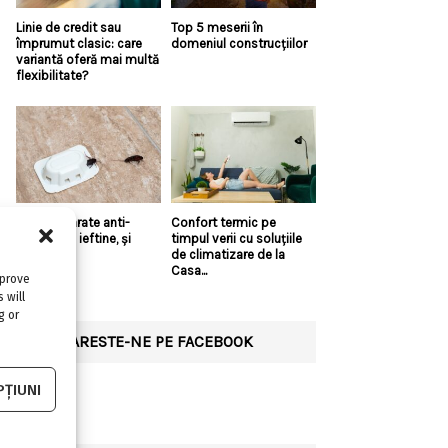
Linie de credit sau
Top 5 meserii în
împrumut clasic: care
domeniul construcțiilor
variantă oferă mai multă
flexibilitate?
Există aparate anti-
Confort termic pe
gândaci și ieftine, și
timpul verii cu soluțiile
bune?!
de climatizare de la
Casa...
mprove
 will
g or
URMARESTE-NE PE FACEBOOK
ȚIUNI