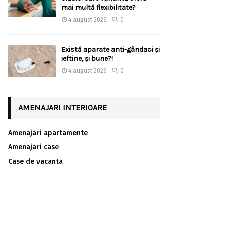
mai multă flexibilitate?
4 august 2026
0
Există aparate anti-gândaci și
ieftine, și bune?!
4 august 2026
0
AMENAJARI INTERIOARE
Amenajari apartamente
Amenajari case
Case de vacanta