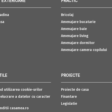
 EXTERIOARE
PRACTIC
adina
Bricolaj
asa
Amenajare bucatarie
Amenajare baie
Amenajare living
Amenajare dormitor
Amenajare camera copilului
TILE
PROIECTE
nd utilizarea cookie-urilor
Proiecte de casa
relucrare a datelor cu caracter
Finantare
Legislatie
nditii casamea.ro