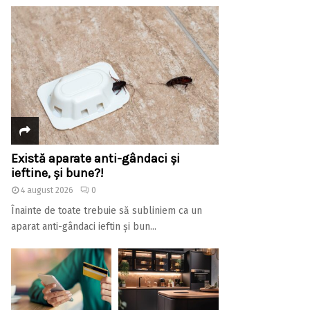
Există aparate anti-gândaci și
ieftine, și bune?!
4 august 2026
0
Înainte de toate trebuie să subliniem ca un
aparat anti-gândaci ieftin și bun...