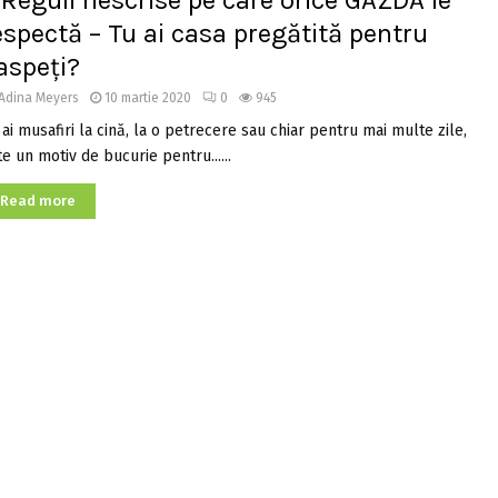
 Reguli nescrise pe care orice GAZDĂ le
espectă – Tu ai casa pregătită pentru
aspeți?
Adina Meyers
10 martie 2020
0
945
 ai musafiri la cină, la o petrecere sau chiar pentru mai multe zile,
e un motiv de bucurie pentru......
Read more