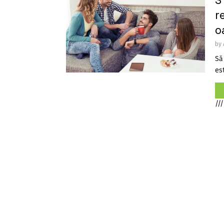
3
r
o
by
Să
est
///