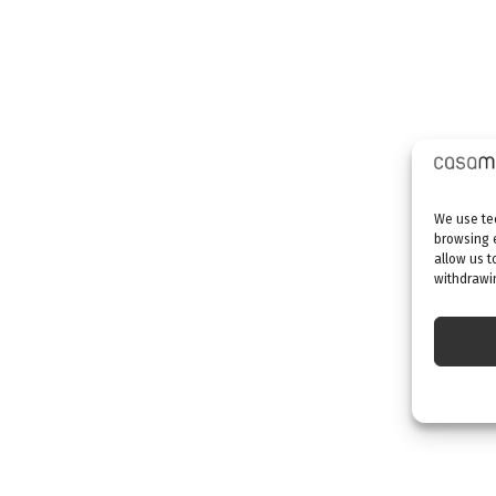
We use tec
browsing 
allow us t
withdrawin