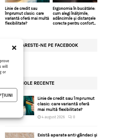
Linie de credit sau
Ergonomia în bucătărie:
împrumut clasic: care
cum alegi înălțimile,
variantă oferă mai multă
adâncimile și distanțele
flexibilitate?
corecte pentru confort...
URMARESTE-NE PE FACEBOOK
mprove
 will
g or
ARTICOLE RECENTE
ȚIUNI
Linie de credit sau împrumut
clasic: care variantă oferă
mai multă flexibilitate?
4 august 2026
0
Există aparate anti-gândaci și