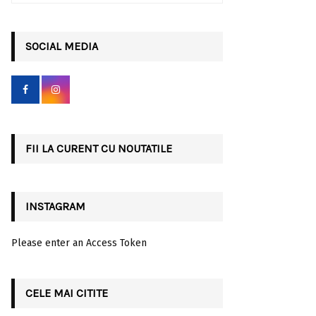
a
S
r
c
SOCIAL MEDIA
E
h
f
A
o
r
R
:
C
FII LA CURENT CU NOUTATILE
H
INSTAGRAM
Please enter an Access Token
CELE MAI CITITE