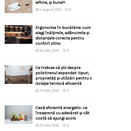
ieftine, și bune?!
4 august 2026
0
Ergonomia în bucătărie: cum
alegi înălțimile, adâncimile și
distanțele corecte pentru
confort zilnic
30 iulie 2026
0
Ce trebuie să știi despre
polistirenul expandat: tipuri,
proprietăți și utilizări pentru o
izolație termică eficientă
29 iulie 2026
0
Casă eficientă energetic: ce
înseamnă cu adevărat și cât
costă să ajungi acolo
29 iulie 2026
0