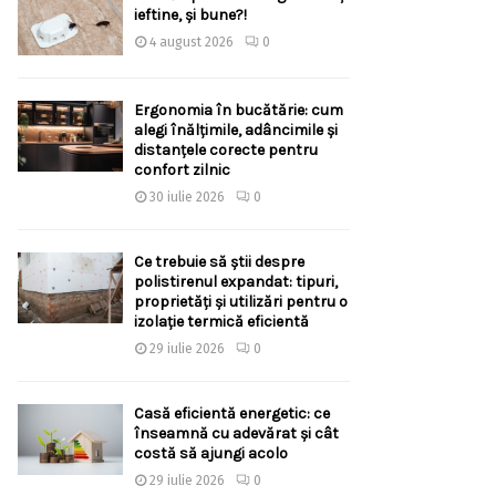
ieftine, și bune?!
4 august 2026
0
Ergonomia în bucătărie: cum
alegi înălțimile, adâncimile și
distanțele corecte pentru
confort zilnic
30 iulie 2026
0
Ce trebuie să știi despre
polistirenul expandat: tipuri,
proprietăți și utilizări pentru o
izolație termică eficientă
29 iulie 2026
0
Casă eficientă energetic: ce
înseamnă cu adevărat și cât
costă să ajungi acolo
29 iulie 2026
0