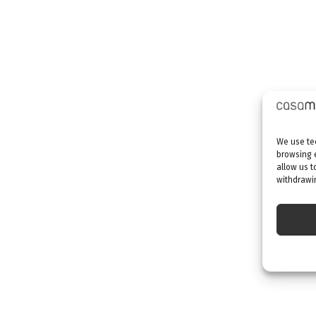
We use tec
browsing 
allow us t
withdrawin