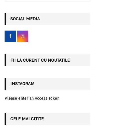
a
S
r
c
SOCIAL MEDIA
E
h
f
A
o
r
R
:
C
FII LA CURENT CU NOUTATILE
H
INSTAGRAM
Please enter an Access Token
CELE MAI CITITE