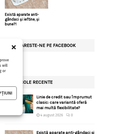
Există aparate anti-
gândaci și ieftine, și
bune?!
URMARESTE-NE PE FACEBOOK
mprove
 will
g or
ARTICOLE RECENTE
ȚIUNI
Linie de credit sau împrumut
clasic: care variantă oferă
mai multă flexibilitate?
4 august 2026
0
Există aparate anti-gândaci și