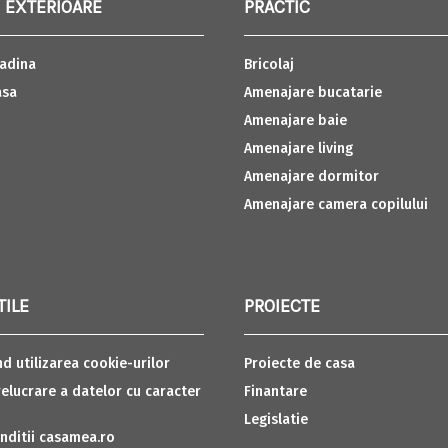
 EXTERIOARE
PRACTIC
adina
Bricolaj
asa
Amenajare bucatarie
Amenajare baie
Amenajare living
Amenajare dormitor
Amenajare camera copilului
TILE
PROIECTE
nd utilizarea cookie-urilor
Proiecte de casa
relucrare a datelor cu caracter
Finantare
Legislatie
nditii casamea.ro