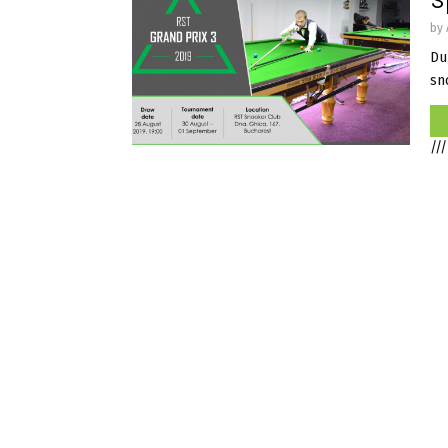
S
by
Du
sn
///