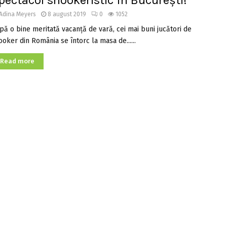
pectacol snookeristic în București!
Adina Meyers
8 august 2019
0
1052
pă o bine meritată vacanță de vară, cei mai buni jucători de
ooker din România se întorc la masa de......
Read more