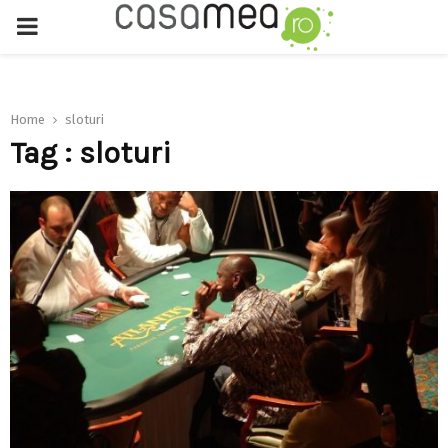
PRIMARY
MENU
Home
sloturi
Tag : sloturi