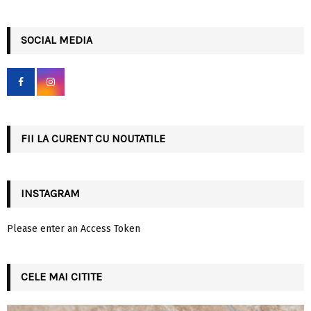
a
S
r
c
SOCIAL MEDIA
E
h
f
A
o
r
R
:
C
FII LA CURENT CU NOUTATILE
H
INSTAGRAM
Please enter an Access Token
CELE MAI CITITE