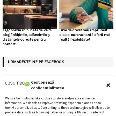
Ergonomia în bucătărie: cum
Linie de credit sau împrumut
alegi înălțimile, adâncimile și
clasic: care variantă oferă mai
distanțele corecte pentru
multă flexibilitate?
confort...
URMARESTE-NE PE FACEBOOK
Gestionează
confidențialitatea
ARTICOLE RECENTE
We use technologies like cookies to store and/or access device
information. We do this to improve browsing experience and to show
Linie de credit sau împrumut clasic: care variantă
(non-) personalized ads. Consenting to these technologies will allow us to
oferă mai multă flexibilitate?
process data such as browsing behavior or unique IDs on this site. Not
4 august 2026
0