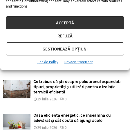
consenting or withdrawing consent, may adversely affect certain features
and functions.
Există aparate anti-gândaci și ieftine, și bune?!
ACCEPTĂ
4 august 2026
0
REFUZĂ
Ergonomia în bucătărie: cum alegi înălțimile,
GESTIONEAZĂ OPȚIUNI
adâncimile și distanțele corecte pentru confort
zilnic
Cookie Policy
Privacy Statement
30 iulie 2026
0
Ce trebuie să știi despre polistirenul expandat:
tipuri, proprietăți și utilizări pentru o izolație
termică eficientă
29 iulie 2026
0
Casă eficientă energetic: ce înseamnă cu
adevărat și cât costă să ajungi acolo
29 iulie 2026
0