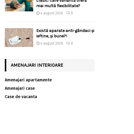
clasic: care variantă oferă
mai multă flexibilitate?
4 august 2026
0
Există aparate anti-gândaci și
ieftine, și bune?!
4 august 2026
0
AMENAJARI INTERIOARE
Amenajari apartamente
Amenajari case
Case de vacanta