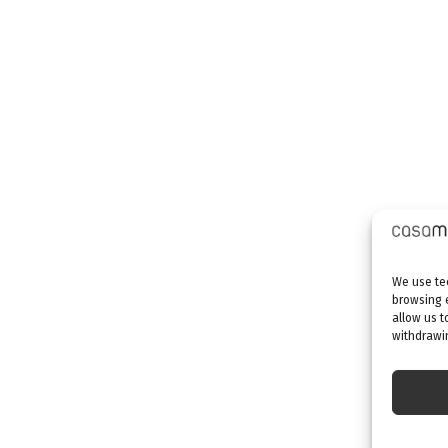
We use tec
browsing 
allow us t
withdrawin