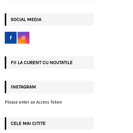
a
S
r
c
SOCIAL MEDIA
E
h
f
A
o
r
R
:
C
FII LA CURENT CU NOUTATILE
H
INSTAGRAM
Please enter an Access Token
CELE MAI CITITE