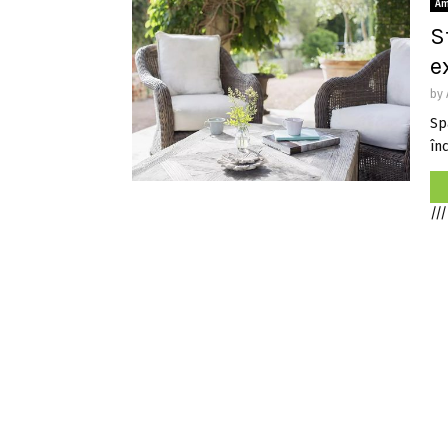
Am
S
e
by
Sp
înc
///