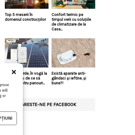
Top 5 meserii în
Confort termic pe
domeniul construcțiilor
timpul verii cu soluțiile
de climatizare de la
Casa...
Energia verde, în vogă la
Există aparate anti-
Constanța: de ce să
gândaci și ieftine, și
optezi pentru panouri...
bune?!
mprove
 will
g or
URMARESTE-NE PE FACEBOOK
ȚIUNI