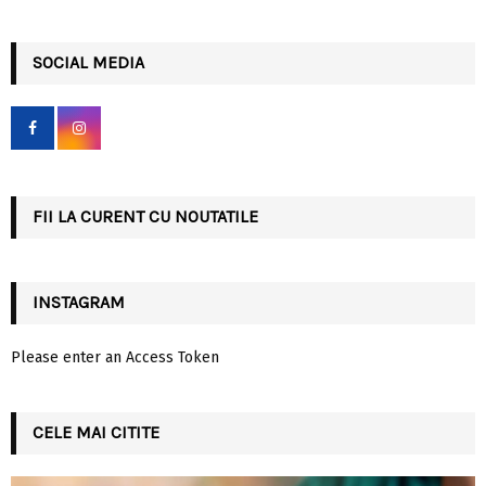
a
S
r
c
SOCIAL MEDIA
E
h
f
A
o
r
R
:
C
FII LA CURENT CU NOUTATILE
H
INSTAGRAM
Please enter an Access Token
CELE MAI CITITE