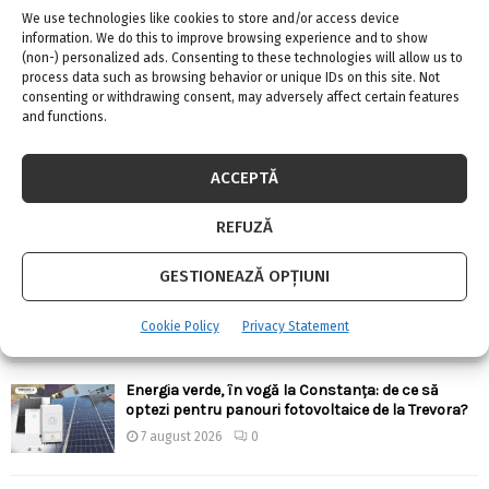
We use technologies like cookies to store and/or access device
information. We do this to improve browsing experience and to show
(non-) personalized ads. Consenting to these technologies will allow us to
process data such as browsing behavior or unique IDs on this site. Not
consenting or withdrawing consent, may adversely affect certain features
ARTICOLE RECENTE
and functions.
Confort termic pe timpul verii cu soluțiile de
ACCEPTĂ
climatizare de la Casa Instalatorului
7 august 2026
0
REFUZĂ
GESTIONEAZĂ OPȚIUNI
Top 5 meserii în domeniul construcțiilor
7 august 2026
0
Cookie Policy
Privacy Statement
Energia verde, în vogă la Constanța: de ce să
optezi pentru panouri fotovoltaice de la Trevora?
7 august 2026
0