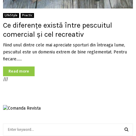
LifeStyle
Practic
Ce diferențe există între pescuitul
comercial și cel recreativ
Fiind unul dintre cele mai apreciate sporturi din întreaga lume,
pescuitul este un domeniu extrem de bine reglementat. Pentru
fiecare......
Read more
///
S
e