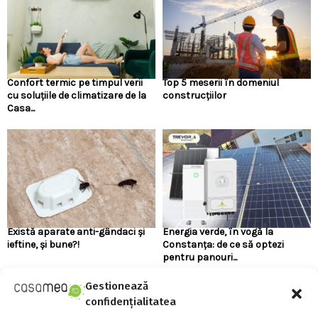
Confort termic pe timpul verii
Top 5 meserii în domeniul
cu soluțiile de climatizare de la
construcțiilor
Casa...
Există aparate anti-gândaci și
Energia verde, în vogă la
ieftine, și bune?!
Constanța: de ce să optezi
pentru panouri...
Gestionează
confidențialitatea
URMARESTE-NE PE FACEBOOK