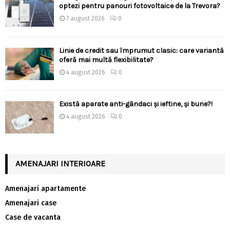
optezi pentru panouri fotovoltaice de la Trevora?
7 august 2026
0
Linie de credit sau împrumut clasic: care variantă
oferă mai multă flexibilitate?
4 august 2026
0
Există aparate anti-gândaci și ieftine, și bune?!
4 august 2026
0
AMENAJARI INTERIOARE
Amenajari apartamente
Amenajari case
Case de vacanta