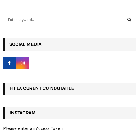
S
e
a
S
r
c
SOCIAL MEDIA
E
h
f
A
o
r
R
:
C
FII LA CURENT CU NOUTATILE
H
INSTAGRAM
Please enter an Access Token