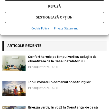
REFUZĂ
URMARESTE-NE PE FACEBOOK
GESTIONEAZĂ OPȚIUNI
Cookie Policy
Privacy Statement
ARTICOLE RECENTE
Confort termic pe timpul verii cu soluțiile de
climatizare de la Casa Instalatorului
7 august 2026
0
Top 5 meserii în domeniul construcțiilor
7 august 2026
0
Energia verde, în vogă la Constanța: de ce să