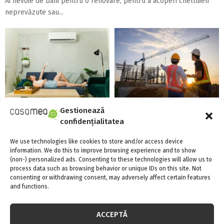
Ai nevoie de bani pentru o renovare, pentru a acoperi cheltuieli
neprevăzute sau...
Confort termic pe timpul verii
Top 5 meserii în domeniul
cu soluțiile de climatizare de la
construcțiilor
Gestionează
Casa...
confidențialitatea
We use technologies like cookies to store and/or access device
information. We do this to improve browsing experience and to show
(non-) personalized ads. Consenting to these technologies will allow us to
process data such as browsing behavior or unique IDs on this site. Not
consenting or withdrawing consent, may adversely affect certain features
and functions.
Există aparate anti-gândaci și
Energia verde, în vogă la
ACCEPTĂ
ieftine, și bune?!
Constanța: de ce să optezi
pentru panouri...