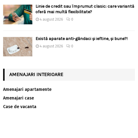
Linie de credit sau împrumut clasic: care variantă
oferă mai multă flexibilitate?
4 august 2026
0
Există aparate anti-gândaci și ieftine, și bune?!
4 august 2026
0
AMENAJARI INTERIOARE
Amenajari apartamente
Amenajari case
Case de vacanta