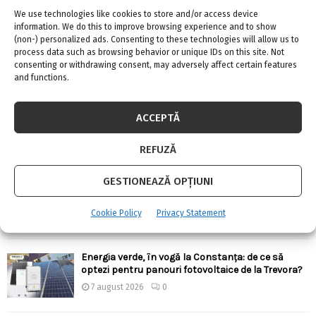
We use technologies like cookies to store and/or access device
information. We do this to improve browsing experience and to show
(non-) personalized ads. Consenting to these technologies will allow us to
process data such as browsing behavior or unique IDs on this site. Not
consenting or withdrawing consent, may adversely affect certain features
ARTICOLE RECENTE
and functions.
Confort termic pe timpul verii cu soluțiile de
ACCEPTĂ
climatizare de la Casa Instalatorului
7 august 2026
0
REFUZĂ
GESTIONEAZĂ OPȚIUNI
Top 5 meserii în domeniul construcțiilor
7 august 2026
0
Cookie Policy
Privacy Statement
Energia verde, în vogă la Constanța: de ce să
optezi pentru panouri fotovoltaice de la Trevora?
7 august 2026
0