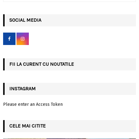
a
S
r
c
SOCIAL MEDIA
E
h
f
A
o
r
R
:
C
FII LA CURENT CU NOUTATILE
H
INSTAGRAM
Please enter an Access Token
CELE MAI CITITE