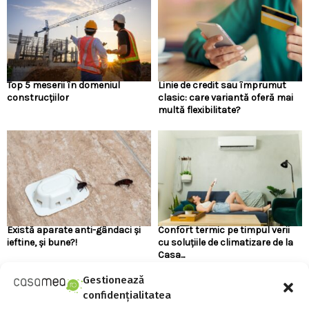
Top 5 meserii în domeniul
Linie de credit sau împrumut
construcțiilor
clasic: care variantă oferă mai
multă flexibilitate?
Există aparate anti-gândaci și
Confort termic pe timpul verii
ieftine, și bune?!
cu soluțiile de climatizare de la
Casa...
Gestionează
confidențialitatea
URMARESTE-NE PE FACEBOOK