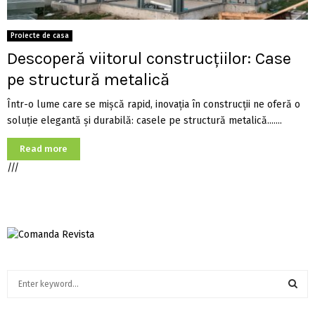
Proiecte de casa
Descoperă viitorul construcțiilor: Case
pe structură metalică
Într-o lume care se mișcă rapid, inovația în construcții ne oferă o
soluție elegantă și durabilă: casele pe structură metalică.......
Read more
///
S
e
a
S