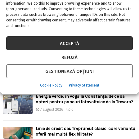
information. We do this to improve browsing experience and to show
(non-) personalized ads. Consenting to these technologies will allow us to
process data such as browsing behavior or unique IDs on this site. Not
ARTICOLE RECENTE
consenting or withdrawing consent, may adversely affect certain features
and functions.
Confort termic pe timpul verii cu soluțiile de
climatizare de la Casa Instalatorului
ACCEPTĂ
7 august 2026
0
REFUZĂ
Top 5 meserii în domeniul construcțiilor
GESTIONEAZĂ OPȚIUNI
7 august 2026
0
Cookie Policy
Privacy Statement
Energia verde, în vogă la Constanța: de ce să
optezi pentru panouri fotovoltaice de la Trevora?
7 august 2026
0
Linie de credit sau împrumut clasic: care variantă
oferă mai multă flexibilitate?