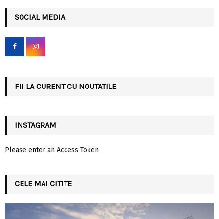
r
c
SOCIAL MEDIA
E
h
f
A
o
r
R
:
C
FII LA CURENT CU NOUTATILE
H
INSTAGRAM
Please enter an Access Token
CELE MAI CITITE