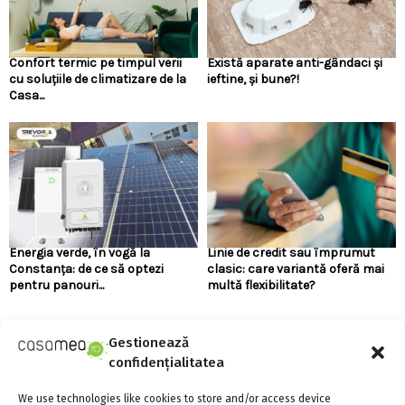
Confort termic pe timpul verii
Există aparate anti-gândaci și
cu soluțiile de climatizare de la
ieftine, și bune?!
Casa...
Energia verde, în vogă la
Linie de credit sau împrumut
Constanța: de ce să optezi
clasic: care variantă oferă mai
pentru panouri...
multă flexibilitate?
Gestionează
URMARESTE-NE PE FACEBOOK
confidențialitatea
We use technologies like cookies to store and/or access device