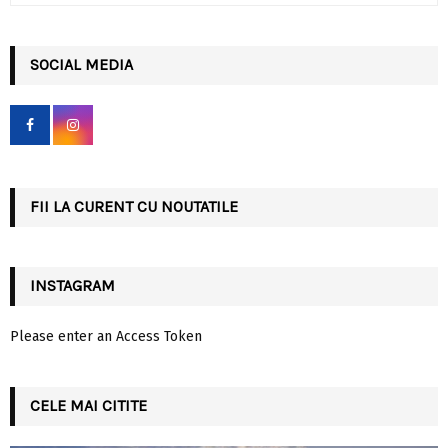
a
S
r
c
SOCIAL MEDIA
E
h
f
A
o
r
R
:
C
FII LA CURENT CU NOUTATILE
H
INSTAGRAM
Please enter an Access Token
CELE MAI CITITE