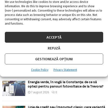
We use technologies like cookies to store and/or access device
information. We do this to improve browsing experience and to show
(non-) personalized ads. Consenting to these technologies will allow us to
process data such as browsing behavior or unique IDs on this site. Not
consenting or withdrawing consent, may adversely affect certain features
ARTICOLE RECENTE
and functions.
Confort termic pe timpul verii cu soluțiile de
climatizare de la Casa Instalatorului
ACCEPTĂ
7 august 2026
0
REFUZĂ
Top 5 meserii în domeniul construcțiilor
GESTIONEAZĂ OPȚIUNI
7 august 2026
0
Cookie Policy
Privacy Statement
Energia verde, în vogă la Constanța: de ce să
optezi pentru panouri fotovoltaice de la Trevora?
7 august 2026
0
Linie de credit sau împrumut clasic: care variantă