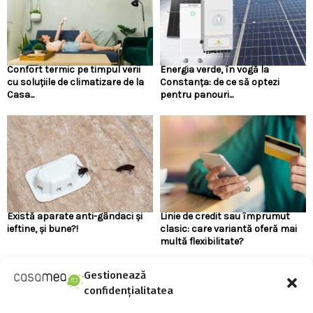
Confort termic pe timpul verii
Energia verde, în vogă la
cu soluțiile de climatizare de la
Constanța: de ce să optezi
Casa...
pentru panouri...
Există aparate anti-gândaci și
Linie de credit sau împrumut
ieftine, și bune?!
clasic: care variantă oferă mai
multă flexibilitate?
Gestionează
URMARESTE-NE PE FACEBOOK
confidențialitatea