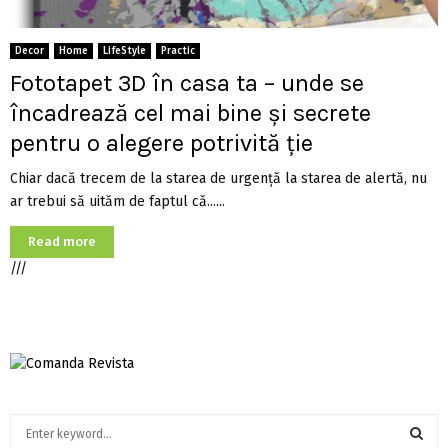
Decor
Home
LifeStyle
Practic
Fototapet 3D în casa ta – unde se
încadrează cel mai bine și secrete
pentru o alegere potrivită ție
Chiar dacă trecem de la starea de urgență la starea de alertă, nu
ar trebui să uităm de faptul că......
Read more
///
S
e