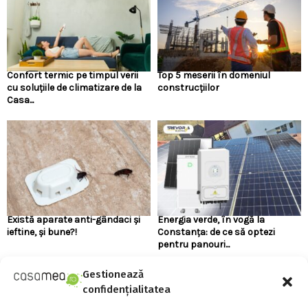
Confort termic pe timpul verii
Top 5 meserii în domeniul
cu soluțiile de climatizare de la
construcțiilor
Casa...
Există aparate anti-gândaci și
Energia verde, în vogă la
ieftine, și bune?!
Constanța: de ce să optezi
pentru panouri...
Gestionează
confidențialitatea
URMARESTE-NE PE FACEBOOK