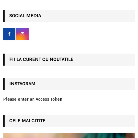
a
S
r
c
SOCIAL MEDIA
E
h
f
A
o
r
R
:
C
FII LA CURENT CU NOUTATILE
H
INSTAGRAM
Please enter an Access Token
CELE MAI CITITE