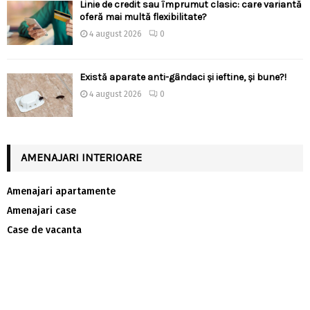
Linie de credit sau împrumut clasic: care variantă
oferă mai multă flexibilitate?
4 august 2026
0
Există aparate anti-gândaci și ieftine, și bune?!
4 august 2026
0
AMENAJARI INTERIOARE
Amenajari apartamente
Amenajari case
Case de vacanta