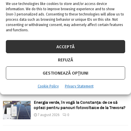
We use technologies like cookies to store and/or access device
information. We do this to improve browsing experience and to show
(non-) personalized ads. Consenting to these technologies will allow us to
process data such as browsing behavior or unique IDs on this site. Not
consenting or withdrawing consent, may adversely affect certain features
ARTICOLE RECENTE
and functions.
Confort termic pe timpul verii cu soluțiile de
ACCEPTĂ
climatizare de la Casa Instalatorului
7 august 2026
0
REFUZĂ
Top 5 meserii în domeniul construcțiilor
GESTIONEAZĂ OPȚIUNI
7 august 2026
0
Cookie Policy
Privacy Statement
Energia verde, în vogă la Constanța: de ce să
optezi pentru panouri fotovoltaice de la Trevora?
7 august 2026
0