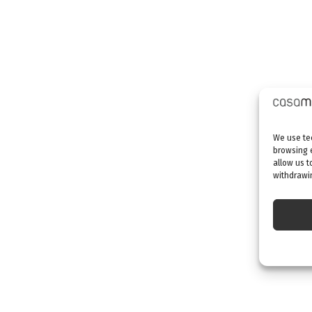
We use tec
browsing 
allow us t
withdrawin