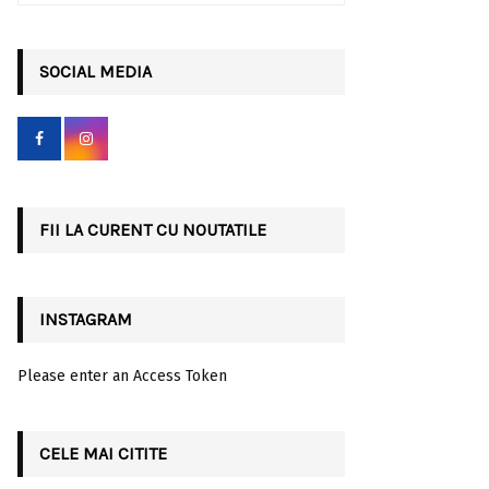
a
S
r
c
SOCIAL MEDIA
E
h
f
A
o
r
R
:
C
FII LA CURENT CU NOUTATILE
H
INSTAGRAM
Please enter an Access Token
CELE MAI CITITE