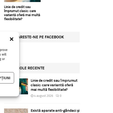
Linie de credit sau
împrumut clasic: care
variantă oferă mai multă
flexibilitate?
URMARESTE-NE PE FACEBOOK
mprove
 will
g or
ARTICOLE RECENTE
ȚIUNI
Linie de credit sau împrumut
clasic: care variantă oferă
mai multă flexibilitate?
4 august 2026
0
Există aparate anti-gândaci și