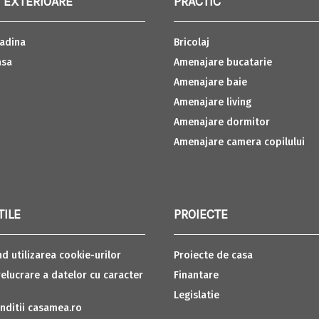
 EXTERIOARE
PRACTIC
adina
Bricolaj
asa
Amenajare bucatarie
Amenajare baie
Amenajare living
Amenajare dormitor
Amenajare camera copilului
TILE
PROIECTE
nd utilizarea cookie-urilor
Proiecte de casa
relucrare a datelor cu caracter
Finantare
Legislatie
nditii casamea.ro