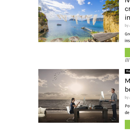
N
c
i
by
Gre
ins
///
H
M
b
by
Po
de 