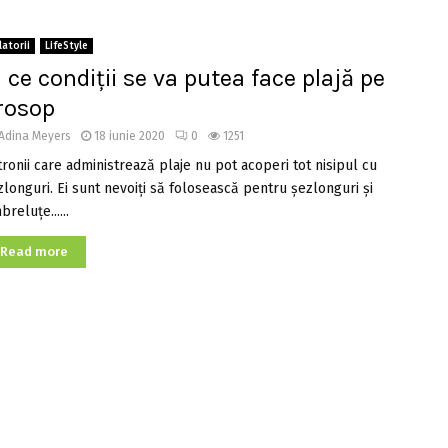
latorii
LifeStyle
n ce condiții se va putea face plajă pe
rosop
Adina Meyers
18 iunie 2020
0
1251
tronii care administrează plaje nu pot acoperi tot nisipul cu
zlonguri. Ei sunt nevoiți să folosească pentru şezlonguri şi
reluţe......
Read more