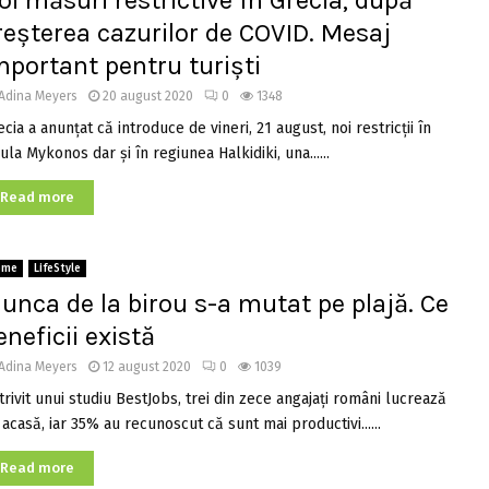
oi măsuri restrictive în Grecia, după
reșterea cazurilor de COVID. Mesaj
mportant pentru turiști
Adina Meyers
20 august 2020
0
1348
cia a anunțat că introduce de vineri, 21 august, noi restricții în
ula Mykonos dar și în regiunea Halkidiki, una......
Read more
ome
LifeStyle
unca de la birou s-a mutat pe plajă. Ce
eneficii există
Adina Meyers
12 august 2020
0
1039
trivit unui studiu BestJobs, trei din zece angajaţi români lucrează
acasă, iar 35% au recunoscut că sunt mai productivi......
Read more