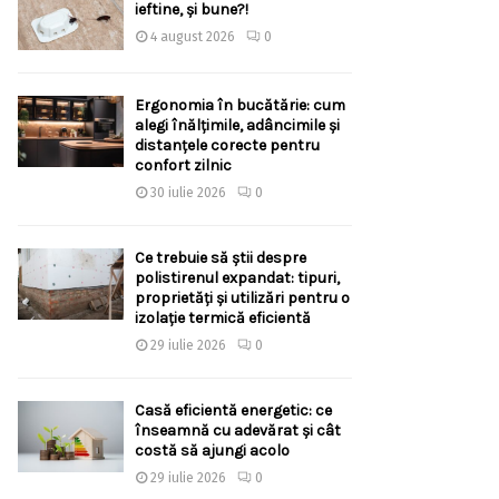
ieftine, și bune?!
4 august 2026
0
Ergonomia în bucătărie: cum
alegi înălțimile, adâncimile și
distanțele corecte pentru
confort zilnic
30 iulie 2026
0
Ce trebuie să știi despre
polistirenul expandat: tipuri,
proprietăți și utilizări pentru o
izolație termică eficientă
29 iulie 2026
0
Casă eficientă energetic: ce
înseamnă cu adevărat și cât
costă să ajungi acolo
29 iulie 2026
0