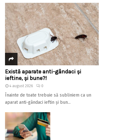
Există aparate anti-gândaci și
ieftine, și bune?!
4 august 2026
0
Înainte de toate trebuie să subliniem ca un
aparat anti-gândaci ieftin și bun...