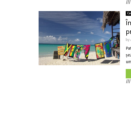
///
Ca
Î
p
by
Pa
şe
umb
///