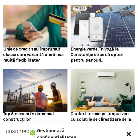
Linie de credit sau împrumut
Energia verde, în vogă la
clasic: care variantă oferă mai
Constanța: de ce să optezi
multă flexibilitate?
pentru panouri...
Top 5 meserii în domeniul
Confort termic pe timpul verii
construcțiilor
cu soluțiile de climatizare de la
Casa...
Gestionează
confidențialitatea