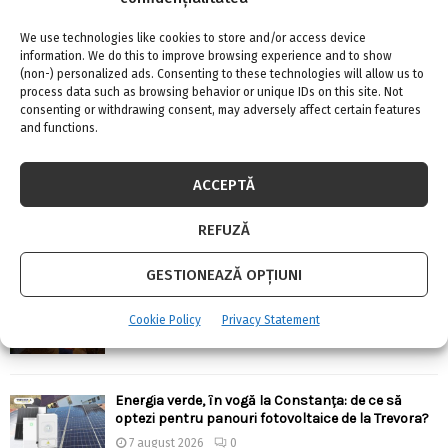
URMARESTE-NE PE FACEBOOK
We use technologies like cookies to store and/or access device
information. We do this to improve browsing experience and to show
(non-) personalized ads. Consenting to these technologies will allow us to
process data such as browsing behavior or unique IDs on this site. Not
consenting or withdrawing consent, may adversely affect certain features
and functions.
ARTICOLE RECENTE
ACCEPTĂ
Confort termic pe timpul verii cu soluțiile de
climatizare de la Casa Instalatorului
REFUZĂ
7 august 2026
0
GESTIONEAZĂ OPȚIUNI
Top 5 meserii în domeniul construcțiilor
Cookie Policy
Privacy Statement
7 august 2026
0
Energia verde, în vogă la Constanța: de ce să
optezi pentru panouri fotovoltaice de la Trevora?
7 august 2026
0