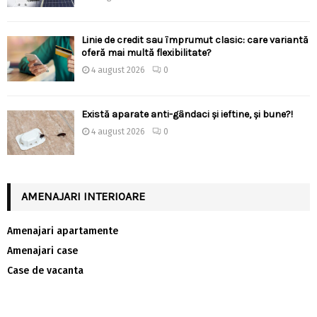
Linie de credit sau împrumut clasic: care variantă
oferă mai multă flexibilitate?
4 august 2026
0
Există aparate anti-gândaci și ieftine, și bune?!
4 august 2026
0
AMENAJARI INTERIOARE
Amenajari apartamente
Amenajari case
Case de vacanta