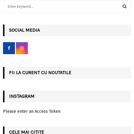
S
e
a
S
r
c
SOCIAL MEDIA
E
h
f
A
o
r
R
:
C
FII LA CURENT CU NOUTATILE
H
INSTAGRAM
Please enter an Access Token
CELE MAI CITITE