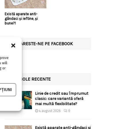
Există aparate anti-
gândaci și ieftine, și
bune?!
URMARESTE-NE PE FACEBOOK
mprove
 will
g or
ARTICOLE RECENTE
ȚIUNI
Linie de credit sau împrumut
clasic: care variantă oferă
mai multă flexibilitate?
4 august 2026
0
Există aparate anti-gândaci și