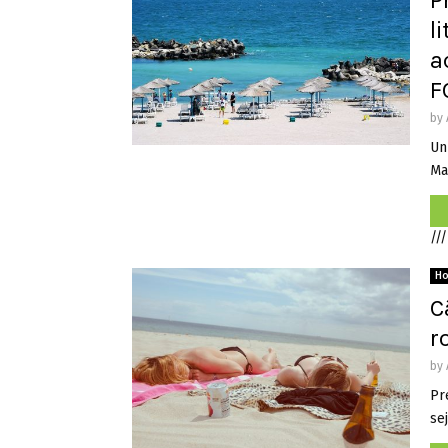
P
li
a
F
by
Un 
Mam
///
H
C
r
by
Pr
se