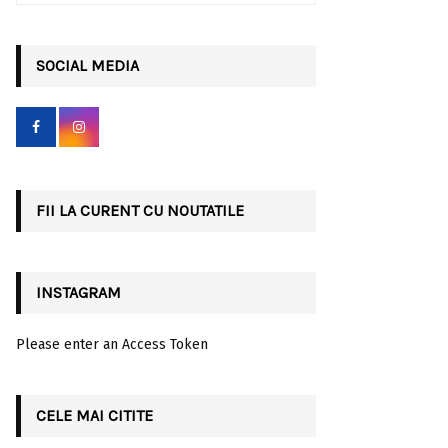
a
S
r
c
SOCIAL MEDIA
E
h
f
A
o
r
R
:
C
FII LA CURENT CU NOUTATILE
H
INSTAGRAM
Please enter an Access Token
CELE MAI CITITE