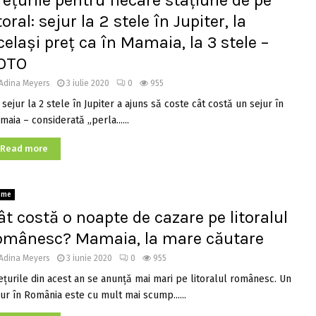
rețurile pentru fiecare stațiune de pe
toral: sejur la 2 stele în Jupiter, la
celași preț ca în Mamaia, la 3 stele –
OTO
Adina Meyers
3 iulie 2020
0
955
sejur la 2 stele în Jupiter a ajuns să coste cât costă un sejur în
aia – considerată „perla......
Read more
ome
ât costă o noapte de cazare pe litoralul
omânesc? Mamaia, la mare căutare
Adina Meyers
3 iunie 2020
0
955
eţurile din acest an se anunţă mai mari pe litoralul românesc. Un
jur în România este cu mult mai scump......