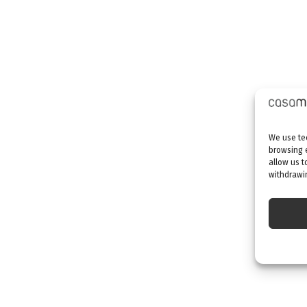
We use tec
browsing 
allow us t
withdrawin