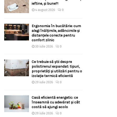
ieftine, și bune?!
4 august 2026
0
Ergonomia în bucătărie: cum
alegi înălțimile, adâncimile și
distanțele corecte pentru
confort zilnic
30 iulie 2026
0
Ce trebuie să știi despre
polistirenul expandat: tipuri,
proprietăți și utilizări pentru o
izolație termică eficientă
29 iulie 2026
0
Casă eficientă energetic: ce
înseamnă cu adevărat și cât
costă să ajungi acolo
29 iulie 2026
0