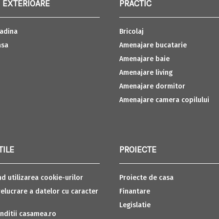
 EXTERIOARE
PRACTIC
adina
Bricolaj
asa
Amenajare bucatarie
Amenajare baie
Amenajare living
Amenajare dormitor
Amenajare camera copilului
TILE
PROIECTE
nd utilizarea cookie-urilor
Proiecte de casa
relucrare a datelor cu caracter
Finantare
Legislatie
nditii casamea.ro