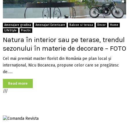
Amenajare gradina
Amenajari Exterioare
Balcon si terasa
Decor
Home
LifeStyle
Practic
Natura în interior sau pe terase, trendul
sezonului în materie de decorare – FOTO
Cel mai premiat master florist din România pe plan local și
internațional, Nicu Bocancea, propune celor care se pregătesc
de......
Read more
///