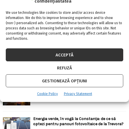
confidențialitatea
URMARESTE-NE PE FACEBOOK
We use technologies like cookies to store and/or access device
information. We do this to improve browsing experience and to show
(non-) personalized ads. Consenting to these technologies will allow us to
process data such as browsing behavior or unique IDs on this site. Not
consenting or withdrawing consent, may adversely affect certain features
and functions.
ARTICOLE RECENTE
ACCEPTĂ
Confort termic pe timpul verii cu soluțiile de
climatizare de la Casa Instalatorului
REFUZĂ
7 august 2026
0
GESTIONEAZĂ OPȚIUNI
Top 5 meserii în domeniul construcțiilor
Cookie Policy
Privacy Statement
7 august 2026
0
Energia verde, în vogă la Constanța: de ce să
optezi pentru panouri fotovoltaice de la Trevora?