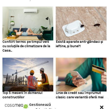
Confort termic pe timpul verii
Există aparate anti-gândaci și
cu soluțiile de climatizare de la
ieftine, și bune?!
Casa...
Top 5 meserii în domeniul
Linie de credit sau împrumut
construcțiilor
clasic: care variantă oferă mai
multă flexibilitate?
Gestionează