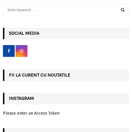
S
e
a
S
r
c
SOCIAL MEDIA
E
h
f
A
o
r
R
:
C
FII LA CURENT CU NOUTATILE
H
INSTAGRAM
Please enter an Access Token