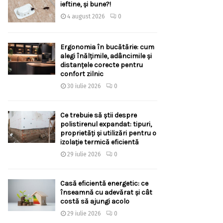
ieftine, și bune?!
4 august 2026
0
Ergonomia în bucătărie: cum
alegi înălțimile, adâncimile și
distanțele corecte pentru
confort zilnic
30 iulie 2026
0
Ce trebuie să știi despre
polistirenul expandat: tipuri,
proprietăți și utilizări pentru o
izolație termică eficientă
29 iulie 2026
0
Casă eficientă energetic: ce
înseamnă cu adevărat și cât
costă să ajungi acolo
29 iulie 2026
0