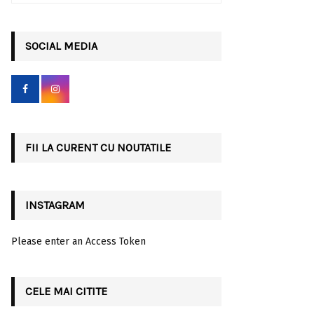
a
S
r
c
SOCIAL MEDIA
E
h
f
A
o
r
R
:
C
FII LA CURENT CU NOUTATILE
H
INSTAGRAM
Please enter an Access Token
CELE MAI CITITE