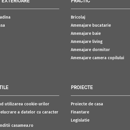
 EXTERIOARE
PRACTIC
adina
Bricolaj
asa
Amenajare bucatarie
Amenajare baie
Amenajare living
Amenajare dormitor
Amenajare camera copilului
TILE
PROIECTE
nd utilizarea cookie-urilor
Proiecte de casa
relucrare a datelor cu caracter
Finantare
Legislatie
nditii casamea.ro