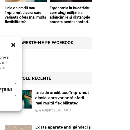
Linie de credit sau
Ergonomia în bucătărie:
împrumut clasic: care
cum alegi înălțimile,
variantă oferă mai multă
adâncimile și distanțele
flexibilitate?
corecte pentru confort...
URMARESTE-NE PE FACEBOOK
mprove
 will
g or
ARTICOLE RECENTE
ȚIUNI
Linie de credit sau împrumut
clasic: care variantă oferă
mai multă flexibilitate?
4 august 2026
0
Există aparate anti-gândaci și