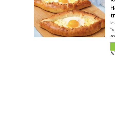
R
H
t
by
În
aca
///