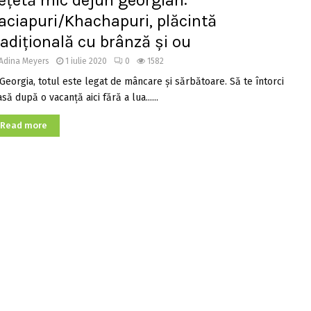
ețetă mic dejun georgian:
aciapuri/Khachapuri, plăcintă
radițională cu brânză și ou
Adina Meyers
1 iulie 2020
0
1582
 Georgia, totul este legat de mâncare și sărbătoare. Să te întorci
să după o vacanță aici fără a lua......
Read more