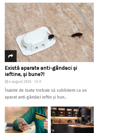
Există aparate anti-gândaci și
ieftine, și bune?!
4 august 2026
0
Înainte de toate trebuie să subliniem ca un
aparat anti-gândaci ieftin și bun...