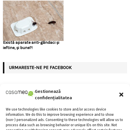
Există aparate anti-gândaci și
ieftine, și bune?!
URMARESTE-NE PE FACEBOOK
Gestionează
confidențialitatea
ARTICOLE RECENTE
We use technologies like cookies to store and/or access device
information. We do this to improve browsing experience and to show
Linie de credit sau împrumut clasic: care variantă
(non-) personalized ads. Consenting to these technologies will allow us to
oferă mai multă flexibilitate?
process data such as browsing behavior or unique IDs on this site. Not
4 august 2026
0