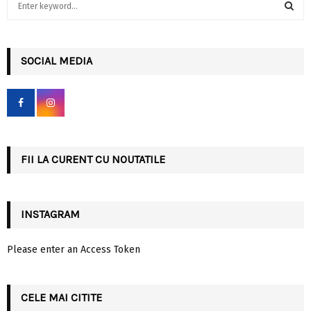
e
a
S
r
c
SOCIAL MEDIA
E
h
f
A
o
r
R
:
C
FII LA CURENT CU NOUTATILE
H
INSTAGRAM
Please enter an Access Token
CELE MAI CITITE