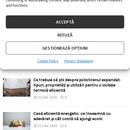
consenting or withdrawing consent, may adversely affect certain features
and functions.
Există aparate anti-gândaci și ieftine, și bune?!
ACCEPTĂ
4 august 2026
0
REFUZĂ
Ergonomia în bucătărie: cum alegi înălțimile,
GESTIONEAZĂ OPȚIUNI
adâncimile și distanțele corecte pentru confort
zilnic
Cookie Policy
Privacy Statement
30 iulie 2026
0
Ce trebuie să știi despre polistirenul expandat:
tipuri, proprietăți și utilizări pentru o izolație
termică eficientă
29 iulie 2026
0
Casă eficientă energetic: ce înseamnă cu
adevărat și cât costă să ajungi acolo
29 iulie 2026
0