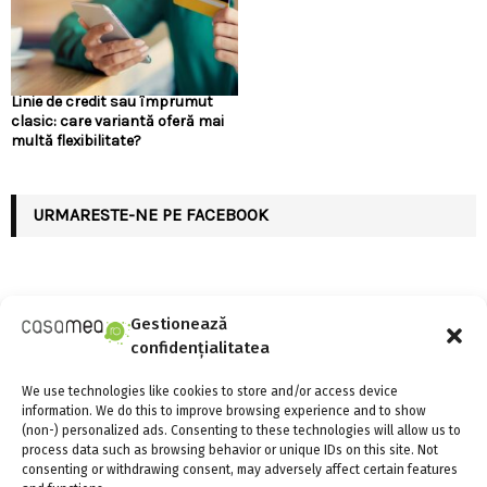
Linie de credit sau împrumut
clasic: care variantă oferă mai
multă flexibilitate?
URMARESTE-NE PE FACEBOOK
Gestionează
ARTICOLE RECENTE
confidențialitatea
We use technologies like cookies to store and/or access device
Linie de credit sau împrumut clasic: care variantă
information. We do this to improve browsing experience and to show
oferă mai multă flexibilitate?
(non-) personalized ads. Consenting to these technologies will allow us to
4 august 2026
0
process data such as browsing behavior or unique IDs on this site. Not
consenting or withdrawing consent, may adversely affect certain features