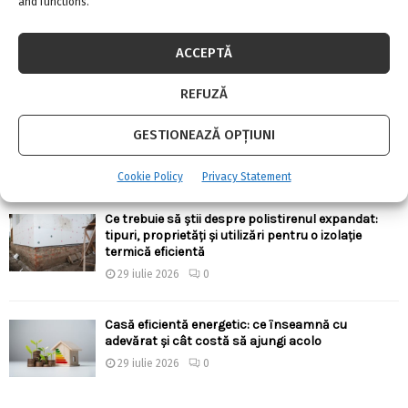
and functions.
Există aparate anti-gândaci și ieftine, și bune?!
4 august 2026
0
ACCEPTĂ
REFUZĂ
Ergonomia în bucătărie: cum alegi înălțimile,
adâncimile și distanțele corecte pentru confort
GESTIONEAZĂ OPȚIUNI
zilnic
30 iulie 2026
0
Cookie Policy
Privacy Statement
Ce trebuie să știi despre polistirenul expandat:
tipuri, proprietăți și utilizări pentru o izolație
termică eficientă
29 iulie 2026
0
Casă eficientă energetic: ce înseamnă cu
adevărat și cât costă să ajungi acolo
29 iulie 2026
0