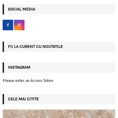
r
c
SOCIAL MEDIA
E
h
f
A
o
r
R
:
C
FII LA CURENT CU NOUTATILE
H
INSTAGRAM
Please enter an Access Token
CELE MAI CITITE