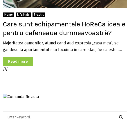
Home
LifeStyle
Practic
Care sunt echipamentele HoReCa ideale
pentru cafeneaua dumneavoastră?
Majoritatea oamenilor, atunci cand aud expresia „casa mea”, se
gandesc la apartamentul sau locuinta in care stau, fie ca este......
Read more
///
S
e
a
S