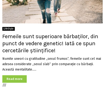
LifeStyle
Femeile sunt superioare bărbaților, din
punct de vedere genetic! Iată ce spun
cercetările științifice!
Numite uneori cu gratitudine „sexul frumos”, femeile sunt cel mai
adesea considerate „sexul slab” prin comparație cu bărbații.
Această mentalitate......
Read more
///