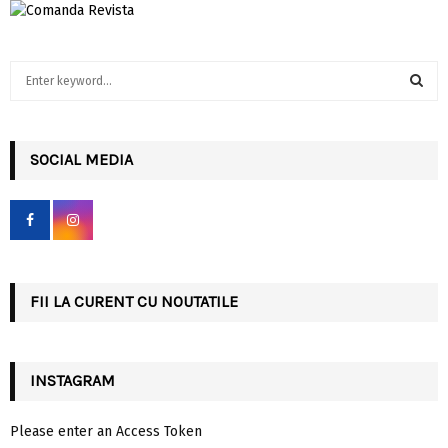
S
e
a
S
r
c
SOCIAL MEDIA
E
h
f
A
o
r
R
:
C
FII LA CURENT CU NOUTATILE
H
INSTAGRAM
Please enter an Access Token