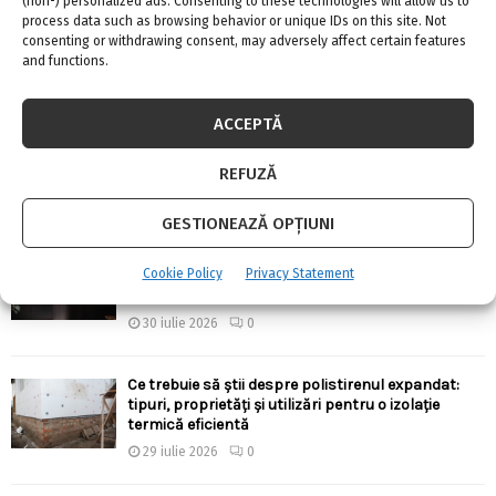
(non-) personalized ads. Consenting to these technologies will allow us to
process data such as browsing behavior or unique IDs on this site. Not
Linie de credit sau împrumut clasic: care variantă
consenting or withdrawing consent, may adversely affect certain features
oferă mai multă flexibilitate?
and functions.
4 august 2026
0
ACCEPTĂ
Există aparate anti-gândaci și ieftine, și bune?!
4 august 2026
0
REFUZĂ
GESTIONEAZĂ OPȚIUNI
Ergonomia în bucătărie: cum alegi înălțimile,
Cookie Policy
Privacy Statement
adâncimile și distanțele corecte pentru confort
zilnic
30 iulie 2026
0
Ce trebuie să știi despre polistirenul expandat:
tipuri, proprietăți și utilizări pentru o izolație
termică eficientă
29 iulie 2026
0