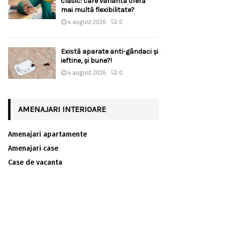
clasic: care variantă oferă
mai multă flexibilitate?
4 august 2026
0
Există aparate anti-gândaci și
ieftine, și bune?!
4 august 2026
0
AMENAJARI INTERIOARE
Amenajari apartamente
Amenajari case
Case de vacanta