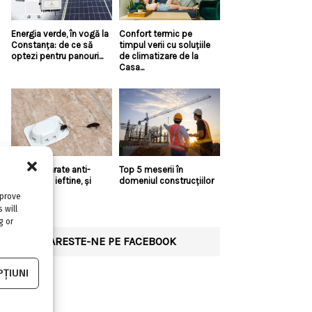
Energia verde, în vogă la
Confort termic pe
Constanța: de ce să
timpul verii cu soluțiile
optezi pentru panouri...
de climatizare de la
Casa...
Există aparate anti-
Top 5 meserii în
gândaci și ieftine, și
domeniul construcțiilor
bune?!
mprove
 will
g or
URMARESTE-NE PE FACEBOOK
ȚIUNI