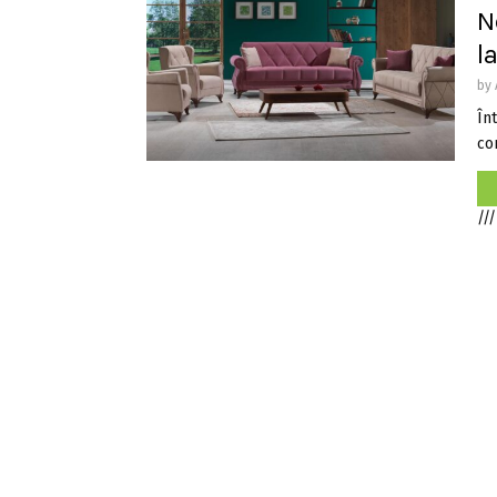
N
l
by
În
con
///