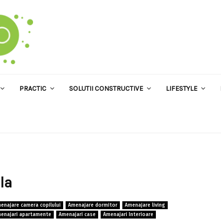
PRACTIC
SOLUTII CONSTRUCTIVE
LIFESTYLE
la
enajare camera copilului
Amenajare dormitor
Amenajare living
enajari apartamente
Amenajari case
Amenajari Interioare