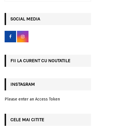
a
S
r
c
SOCIAL MEDIA
E
h
f
A
o
r
R
:
C
FII LA CURENT CU NOUTATILE
H
INSTAGRAM
Please enter an Access Token
CELE MAI CITITE