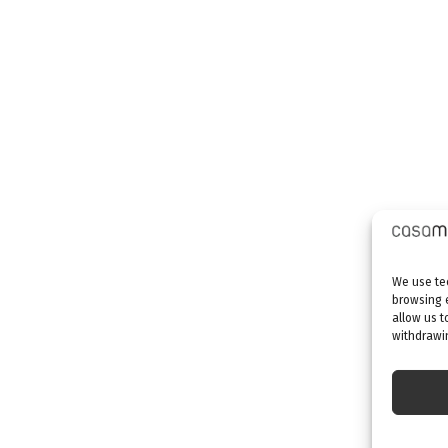
We use tec
browsing 
allow us t
withdrawin