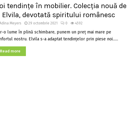
oi tendințe în mobilier. Colecția nouă de
a Elvila, devotată spiritului românesc
Adina Meyers
29 octombrie 2021
0
4592
tr-o lume în plină schimbare, punem un preț mai mare pe
fortul nostru. Elvila s-a adaptat tendințelor prin piese noi......
Read more