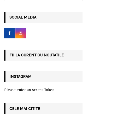
a
S
r
c
SOCIAL MEDIA
E
h
f
A
o
r
R
:
C
FII LA CURENT CU NOUTATILE
H
INSTAGRAM
Please enter an Access Token
CELE MAI CITITE