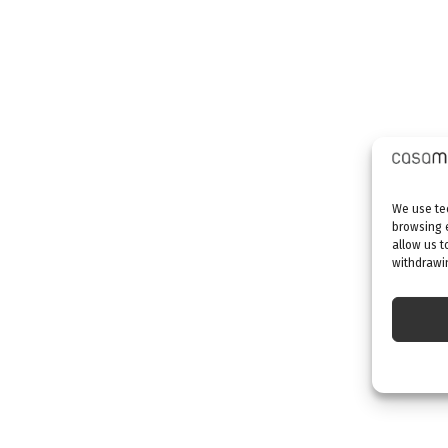
We use tec
browsing 
allow us t
withdrawin