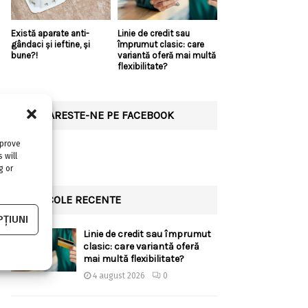
Există aparate anti-
Linie de credit sau
gândaci și ieftine, și
împrumut clasic: care
bune?!
variantă oferă mai multă
flexibilitate?
URMARESTE-NE PE FACEBOOK
mprove
 will
g or
ARTICOLE RECENTE
ȚIUNI
Linie de credit sau împrumut
clasic: care variantă oferă
mai multă flexibilitate?
4 august 2026
0