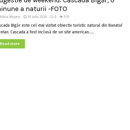
ugestie de weekend: Cascada Bigăr, o
inune a naturii -FOTO
Adina Meyers
30 iulie 2020
0
976
cada Bigăr este cel mai vizitat obiectiv turistic natural din Banatul
tan. Cascada a fost inclusă de un site american......
Read more