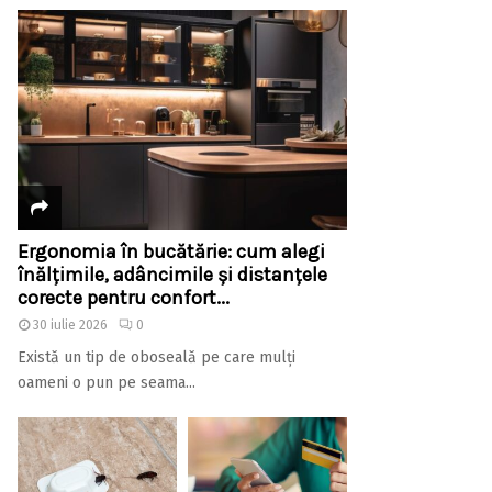
Ergonomia în bucătărie: cum alegi
înălțimile, adâncimile și distanțele
corecte pentru confort...
30 iulie 2026
0
Există un tip de oboseală pe care mulți
oameni o pun pe seama...