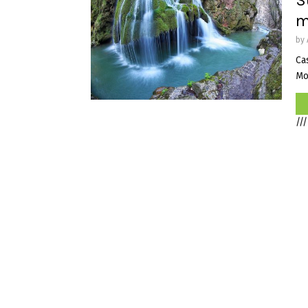
S
m
by
Cas
Mon
///