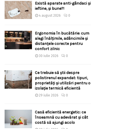
Există aparate anti-gândaci și
ieftine, și bune?!
4 august 2026
0
Ergonomia în bucătărie: cum
alegi înălțimile, adâncimile și
distanțele corecte pentru
confort zilnic
30 iulie 2026
0
Ce trebuie să știi despre
polistirenul expandat: tipuri,
proprietăți și utilizări pentru o
izolație termică eficientă
29 iulie 2026
0
Casă eficientă energetic: ce
înseamnă cu adevărat și cât
costă să ajungi acolo