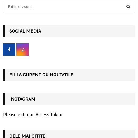
S
e
a
S
r
c
SOCIAL MEDIA
E
h
f
A
o
r
R
:
C
FII LA CURENT CU NOUTATILE
H
INSTAGRAM
Please enter an Access Token
CELE MAI CITITE