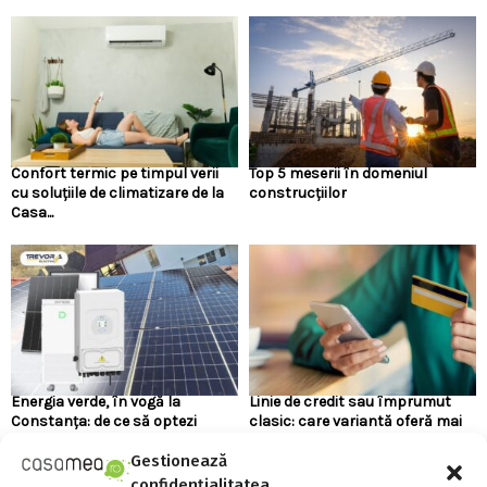
Confort termic pe timpul verii
Top 5 meserii în domeniul
cu soluțiile de climatizare de la
construcțiilor
Casa...
Energia verde, în vogă la
Linie de credit sau împrumut
Constanța: de ce să optezi
clasic: care variantă oferă mai
pentru panouri...
multă flexibilitate?
Gestionează
confidențialitatea