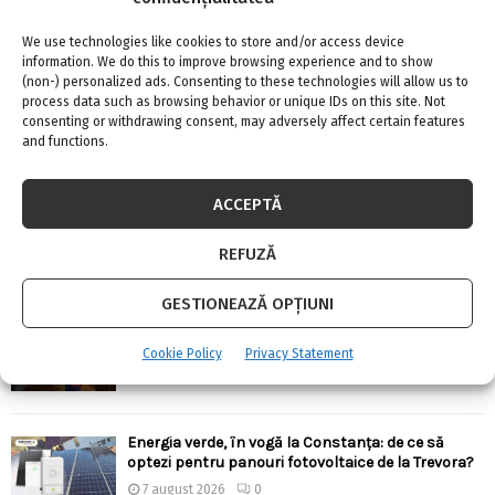
URMARESTE-NE PE FACEBOOK
We use technologies like cookies to store and/or access device
information. We do this to improve browsing experience and to show
(non-) personalized ads. Consenting to these technologies will allow us to
process data such as browsing behavior or unique IDs on this site. Not
consenting or withdrawing consent, may adversely affect certain features
and functions.
ARTICOLE RECENTE
ACCEPTĂ
Confort termic pe timpul verii cu soluțiile de
climatizare de la Casa Instalatorului
REFUZĂ
7 august 2026
0
GESTIONEAZĂ OPȚIUNI
Top 5 meserii în domeniul construcțiilor
Cookie Policy
Privacy Statement
7 august 2026
0
Energia verde, în vogă la Constanța: de ce să
optezi pentru panouri fotovoltaice de la Trevora?
7 august 2026
0