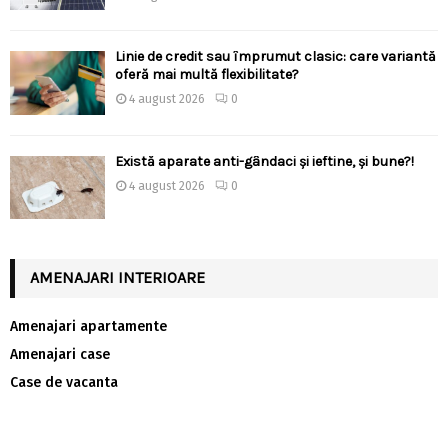
Linie de credit sau împrumut clasic: care variantă
oferă mai multă flexibilitate?
4 august 2026
0
Există aparate anti-gândaci și ieftine, și bune?!
4 august 2026
0
AMENAJARI INTERIOARE
Amenajari apartamente
Amenajari case
Case de vacanta