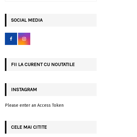
a
S
r
c
SOCIAL MEDIA
E
h
f
A
o
r
R
:
C
FII LA CURENT CU NOUTATILE
H
INSTAGRAM
Please enter an Access Token
CELE MAI CITITE