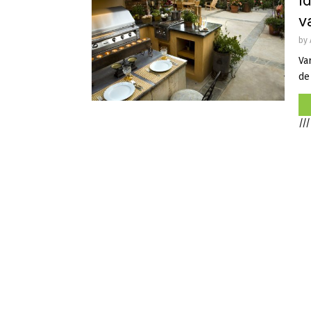
I
v
by
Va
de
///