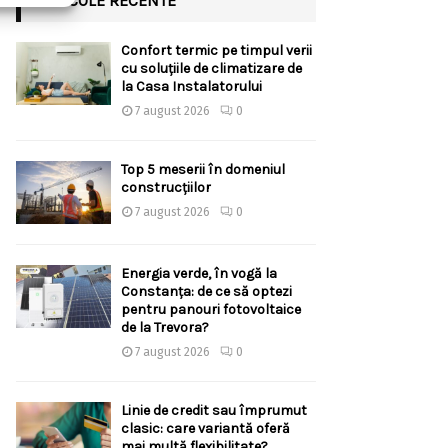
ARTICOLE RECENTE
Confort termic pe timpul verii
cu soluțiile de climatizare de
la Casa Instalatorului
7 august 2026
0
Top 5 meserii în domeniul
construcțiilor
7 august 2026
0
Energia verde, în vogă la
Constanța: de ce să optezi
pentru panouri fotovoltaice
de la Trevora?
7 august 2026
0
Linie de credit sau împrumut
clasic: care variantă oferă
mai multă flexibilitate?