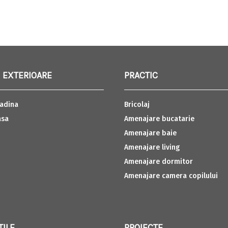
 EXTERIOARE
PRACTIC
adina
Bricolaj
asa
Amenajare bucatarie
Amenajare baie
Amenajare living
Amenajare dormitor
Amenajare camera copilului
TILE
PROIECTE