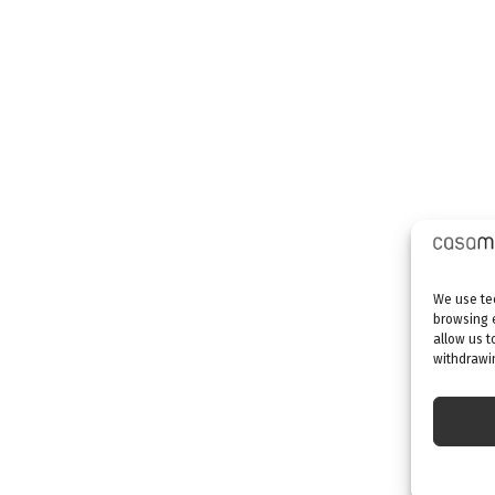
We use tec
browsing 
allow us t
withdrawin