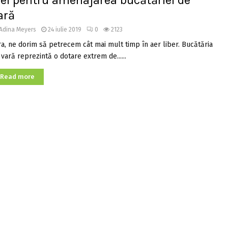
dei pentru amenajarea bucătăriei de
ară
Adina Meyers
24 iulie 2019
0
2123
ra, ne dorim să petrecem cât mai mult timp în aer liber. Bucătăria
 vară reprezintă o dotare extrem de......
Read more