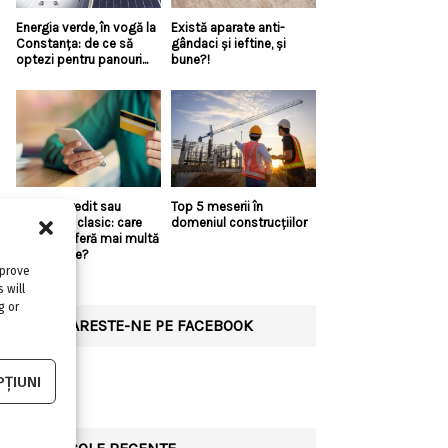
Energia verde, în vogă la
Există aparate anti-
Constanța: de ce să
gândaci și ieftine, și
optezi pentru panouri...
bune?!
Linie de credit sau
Top 5 meserii în
împrumut clasic: care
domeniul construcțiilor
variantă oferă mai multă
flexibilitate?
mprove
 will
g or
URMARESTE-NE PE FACEBOOK
ȚIUNI