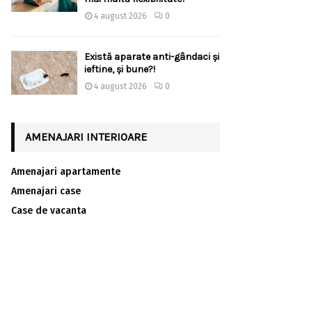
4 august 2026
0
Există aparate anti-gândaci și
ieftine, și bune?!
4 august 2026
0
AMENAJARI INTERIOARE
Amenajari apartamente
Amenajari case
Case de vacanta