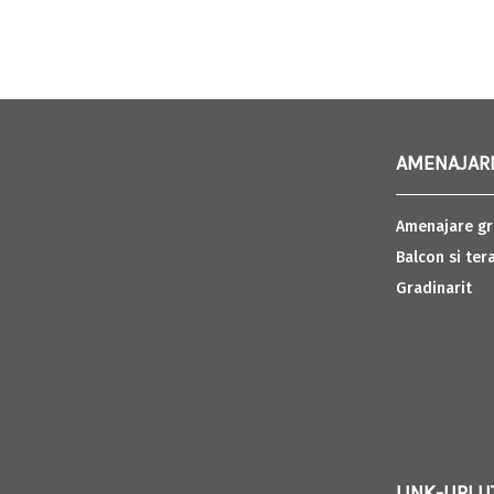
AMENAJARI
Amenajare gr
Balcon si ter
Gradinarit
LINK-URI U