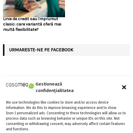
Linie de credit sau împrumut
clasic: care variantă oferă mai
multă flexibilitate?
URMARESTE-NE PE FACEBOOK
Gestionează
ARTICOLE RECENTE
confidențialitatea
Linie de credit sau împrumut clasic: care variantă
We use technologies like cookies to store and/or access device
oferă mai multă flexibilitate?
information. We do this to improve browsing experience and to show
4 august 2026
0
(non-) personalized ads. Consenting to these technologies will allow us to
process data such as browsing behavior or unique IDs on this site. Not
consenting or withdrawing consent, may adversely affect certain features
and functions.
Există aparate anti-gândaci și ieftine, și bune?!