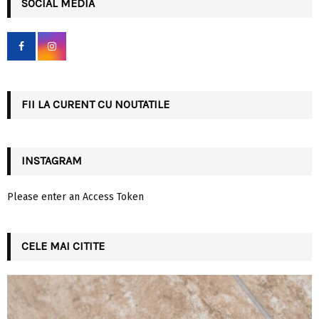
c
SOCIAL MEDIA
E
h
f
A
o
r
R
:
C
FII LA CURENT CU NOUTATILE
H
INSTAGRAM
Please enter an Access Token
CELE MAI CITITE