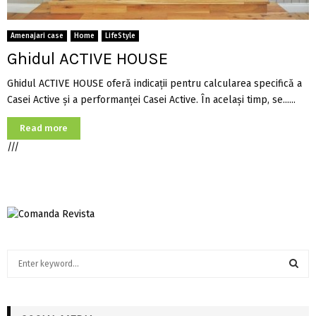
Amenajari case
Home
LifeStyle
Ghidul ACTIVE HOUSE
Ghidul ACTIVE HOUSE oferă indicații pentru calcularea specifică a
Casei Active și a performanței Casei Active. În același timp, se......
Read more
///
S
e
a
S
r