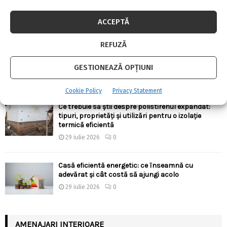
4 august 2026
0
ACCEPTĂ
REFUZĂ
Ergonomia în bucătărie: cum alegi înălțimile,
adâncimile și distanțele corecte pentru confort
zilnic
GESTIONEAZĂ OPȚIUNI
30 iulie 2026
0
Cookie Policy
Privacy Statement
Ce trebuie să știi despre polistirenul expandat:
tipuri, proprietăți și utilizări pentru o izolație
termică eficientă
29 iulie 2026
0
Casă eficientă energetic: ce înseamnă cu
adevărat și cât costă să ajungi acolo
29 iulie 2026
0
AMENAJARI INTERIOARE