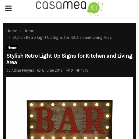
PRIMARY
MENU
Home
Home
Stylish Retro Light Up Signs for Kitchen and Living Area
Home
Stylish Retro Light Up Signs for Kitchen and Living
Area
by
Adina Meyers
13 iunie 2019
0
1015