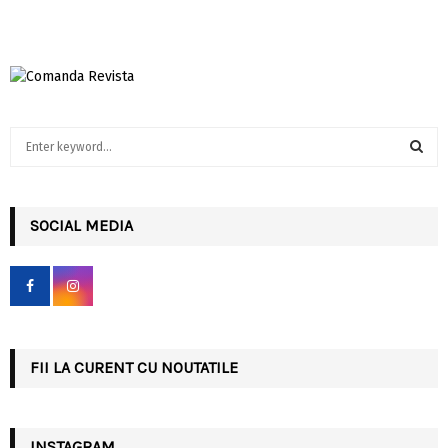
S
e
a
S
r
c
SOCIAL MEDIA
E
h
f
A
o
r
R
:
C
FII LA CURENT CU NOUTATILE
H
INSTAGRAM