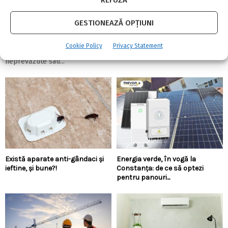
Linie de credit sau împrumut clasic: care
variantă oferă mai multă flexibilitate?
GESTIONEAZĂ OPȚIUNI
4 august 2026
0
Cookie Policy
Privacy Statement
Ai nevoie de bani pentru o renovare, pentru a acoperi cheltuieli
neprevăzute sau...
Există aparate anti-gândaci și
Energia verde, în vogă la
ieftine, și bune?!
Constanța: de ce să optezi
pentru panouri...