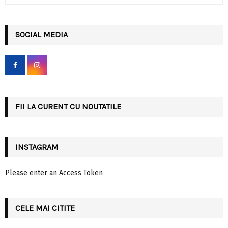
e
a
S
r
c
SOCIAL MEDIA
E
h
f
A
o
r
R
:
C
FII LA CURENT CU NOUTATILE
H
INSTAGRAM
Please enter an Access Token
CELE MAI CITITE