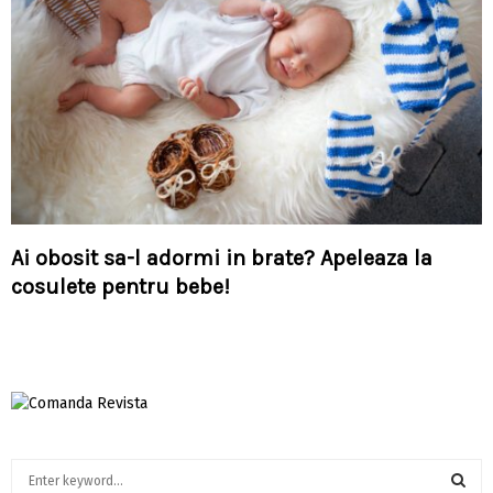
Ai obosit sa-l adormi in brate? Apeleaza la
cosulete pentru bebe!
S