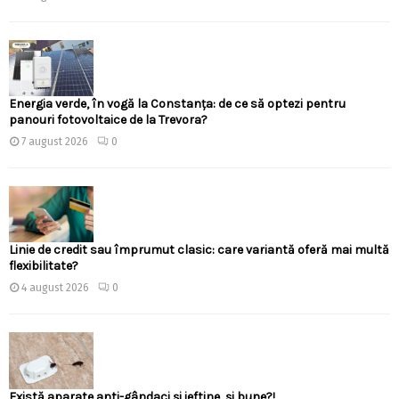
Energia verde, în vogă la Constanța: de ce să optezi pentru
panouri fotovoltaice de la Trevora?
7 august 2026
0
Linie de credit sau împrumut clasic: care variantă oferă mai multă
flexibilitate?
4 august 2026
0
Există aparate anti-gândaci și ieftine, și bune?!