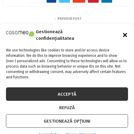
PREVIOUS POST
PROPANUL: Revoluție în domeniul pompelor de
Gestionează
căldură
confidențialitatea
We use technologies like cookies to store and/or access device
NEXT POST
information. We do this to improve browsing experience and to show
(non-) personalized ads. Consenting to these technologies will allow us to
4 idei ingenioase de depozitare pentru
process data such as browsing behavior or unique IDs on this site. Not
chiriașii cu spațiu limitat
consenting or withdrawing consent, may adversely affect certain features
and functions.
ACCEPTĂ
REFUZĂ
Adina Meyers
GESTIONEAZĂ OPȚIUNI