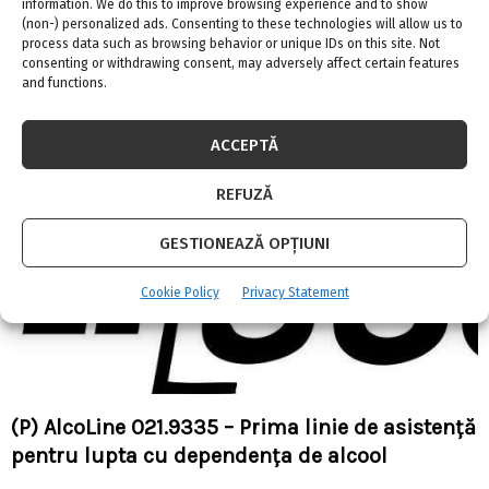
information. We do this to improve browsing experience and to show
FamilyCARE – Impartaseste bucuria cu toata
(non-) personalized ads. Consenting to these technologies will allow us to
familia!
process data such as browsing behavior or unique IDs on this site. Not
consenting or withdrawing consent, may adversely affect certain features
and functions.
ACCEPTĂ
REFUZĂ
GESTIONEAZĂ OPȚIUNI
Cookie Policy
Privacy Statement
(P) AlcoLine 021.9335 – Prima linie de asistență
pentru lupta cu dependența de alcool