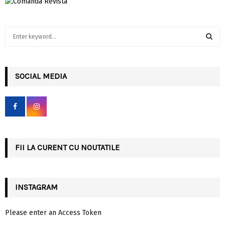
S
e
a
S
r
c
SOCIAL MEDIA
E
h
f
A
o
r
R
:
C
FII LA CURENT CU NOUTATILE
H
INSTAGRAM
Please enter an Access Token