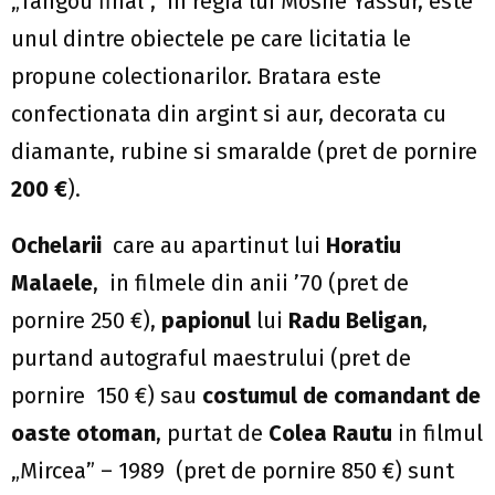
„Tangou final”, in regia lui Moshe Yassur, este
unul dintre obiectele pe care licitatia le
propune colectionarilor. Bratara este
confectionata din argint si aur, decorata cu
diamante, rubine si smaralde (pret de pornire
200 €
).
Ochelarii
care au apartinut lui
Horatiu
Malaele
, in filmele din anii ’70 (pret de
pornire 250 €),
papionul
lui
Radu Beligan
,
purtand autograful maestrului (pret de
pornire 150 €) sau
costumul de comandant de
oaste otoman
, purtat de
Colea Rautu
in filmul
„Mircea” – 1989 (pret de pornire 850 €) sunt