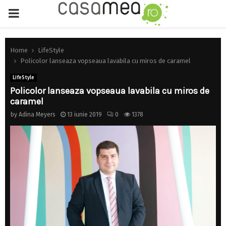
PRIMARY
MENU
Home
LifeStyle
Policolor lanseaza vopseaua lavabila cu miros de caramel
LifeStyle
Policolor lanseaza vopseaua lavabila cu miros de
caramel
by
Adina Meyers
13 iunie 2019
0
1378