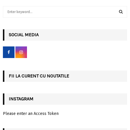
S
e
a
S
r
c
SOCIAL MEDIA
E
h
f
A
o
r
R
:
C
FII LA CURENT CU NOUTATILE
H
INSTAGRAM
Please enter an Access Token