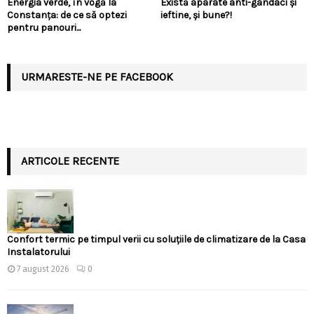
Energia verde, în vogă la
Există aparate anti-gândaci și
Constanța: de ce să optezi
ieftine, și bune?!
pentru panouri...
URMARESTE-NE PE FACEBOOK
ARTICOLE RECENTE
Confort termic pe timpul verii cu soluțiile de climatizare de la Casa
Instalatorului
7 august 2026
0