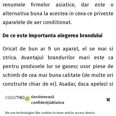
renumele firmelor asiatice, dar este o
alternativa buna la acestea in ceea ce priveste
aparatele de aer conditionat.
De ce este importanta alegerea brandului
Oricat de bun ar fi un aparat, el se mai si
strica. Avantajul brandurilor mari este ca
pentru produsele lor se gasesc usor piese de
schimb de cea mai buna calitate (de multe ori
construite chiar de ei). Asadar, daca apelezi si
la un service pentru aer conditionat potrivit,
Gestionează
atunci reparatiile sunt mult mai rapide si mai
confidențialitatea
ieftine, ceea ce este important pentru un
We use technologies like cookies to store and/or access device