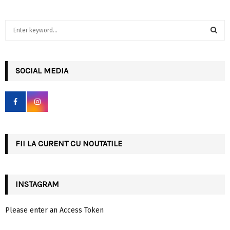
S
e
a
S
r
c
SOCIAL MEDIA
E
h
f
A
o
r
R
:
C
FII LA CURENT CU NOUTATILE
H
INSTAGRAM
Please enter an Access Token