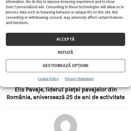
information. We do this to improve browsing experience and to show
aparat care este scump de inlocuit intr-un
(non-) personalized ads. Consenting to these technologies will allow us to
timp foarte scurt.
process data such as browsing behavior or unique IDs on this site. Not
consenting or withdrawing consent, may adversely affect certain features
and functions.
SHARE
0
ACCEPTĂ
REFUZĂ
PREVIOUS POST
Cum scapati de umezeala de la subsol
GESTIONEAZĂ OPȚIUNI
Cookie Policy
Privacy Statement
NEXT POST
Elis Pavaje, liderul pieței pavajelor din
România, aniversează 25 de ani de activitate