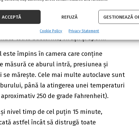
ul că acestea sunt așezate în pungi de
direct aburului.
ACCEPTĂ
REFUZĂ
GESTIONEAZĂ OP
ru a permite aburului să pătrundă în mod
Cookie Policy
Privacy Statement
nate toate bacteriile, virușii și sporii.
l este împins în camera care conține
Pe măsură ce aburul intră, presiunea și
i se mărește. Cele mai multe autoclave sunt
aburului, până la atingerea unei temperaturi
u aproximativ 250 de grade Fahrenheit).
și nivel timp de cel puțin 15 minute,
cată astfel încât să distrugă toate