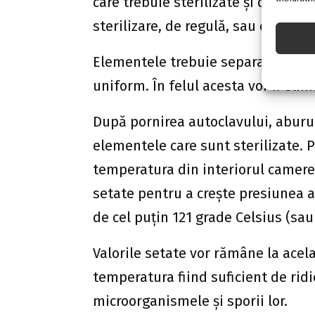
care trebuie sterilizate și de fapt
sterilizare, de regulă, sau expuse 
Elementele trebuie separate pent
uniform. În felul acesta vor fi elimi
După pornirea autoclavului, aburu
elementele care sunt sterilizate. 
temperatura din interiorul camere
setate pentru a crește presiunea 
de cel puțin 121 grade Celsius (sa
Valorile setate vor rămâne la acela
temperatura fiind suficient de ridi
microorganismele și sporii lor.