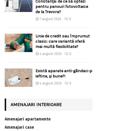
Constanța: de ce să optezi
pentru panouri fotovoltaice
de la Trevora?
7 august 2026
0
Linie de credit sau împrumut
clasic: care variantă oferă
mai multă flexibilitate?
4 august 2026
0
Există aparate anti-gândaci și
ieftine, și bune?!
4 august 2026
0
AMENAJARI INTERIOARE
Amenajari apartamente
Amenajari case