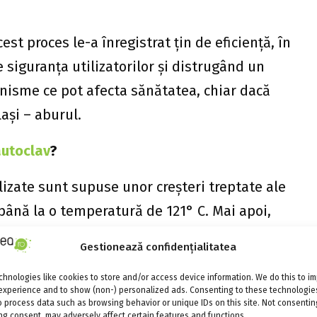
st proces le-a înregistrat țin de eficiență, în
siguranța utilizatorilor și distrugând un
isme ce pot afecta sănătatea, chiar dacă
ași – aburul.
autoclav
?
lizate sunt supuse unor creșteri treptate ale
 până la o temperatură de 121° C. Mai apoi,
e aburire timp de aproximativ 15-20 minute.
Gestionează confidențialitatea
gă în jurul obiectelor puse în interiorul său.
hnologies like cookies to store and/or access device information. We do this to i
experience and to show (non-) personalized ads. Consenting to these technologies
sare pentru sterilizare depind de articolele
o process data such as browsing behavior or unique IDs on this site. Not consentin
g consent, may adversely affect certain features and functions.