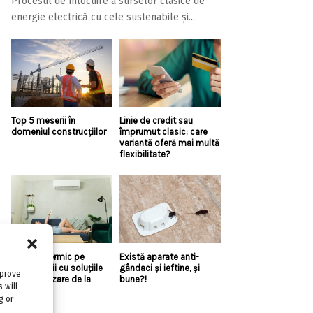
Procesul de înlocuire a surselor clasice de
energie electrică cu cele sustenabile și...
Top 5 meserii în
Linie de credit sau
domeniul construcțiilor
împrumut clasic: care
variantă oferă mai multă
flexibilitate?
Confort termic pe
Există aparate anti-
timpul verii cu soluțiile
gândaci și ieftine, și
mprove
de climatizare de la
bune?!
 will
Casa...
g or