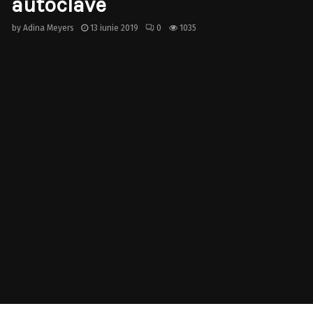
autoclave
by
Adina Meyers
13 iunie 2019
0
1035