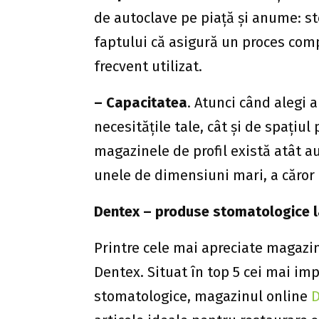
de autoclave pe piață și anume: ster
faptului că asigură un proces compl
frecvent utilizat.
– Capacitatea
. Atunci când alegi a
necesitățile tale, cât și de spațiul p
magazinele de profil există atât aut
unele de dimensiuni mari, a căror 
Dentex
–
produse stomatologice la
Printre cele mai apreciate magazi
Dentex. Situat în top 5 cei mai im
stomatologice, magazinul online
D