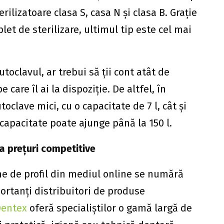
ilizatoare clasa S, casa N și clasa B. Grație
et de sterilizare, ultimul tip este cel mai
utoclavul, ar trebui să ții cont atât de
e care îl ai la dispoziție. De altfel, în
oclave mici, cu o capacitate de 7 l, cât și
capacitate poate ajunge până la 150 l.
 prețuri competitive
ne de profil din mediul online se numără
portanți distribuitori de produse
entex
oferă specialiștilor o gamă largă de