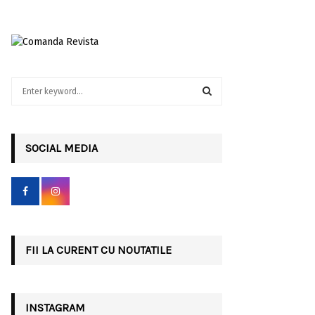
S
e
a
S
r
c
SOCIAL MEDIA
E
h
f
A
o
r
R
:
C
FII LA CURENT CU NOUTATILE
H
INSTAGRAM