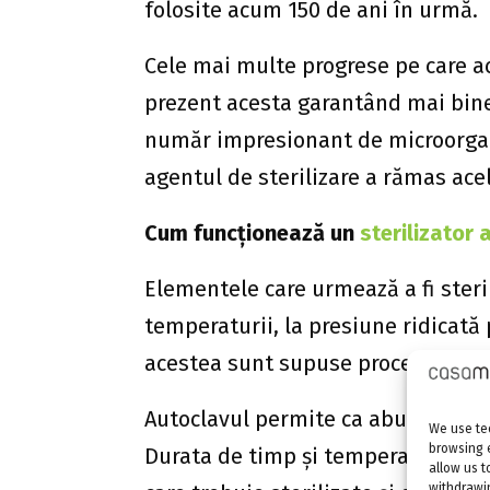
folosite acum 150 de ani în urmă.
Cele mai multe progrese pe care ace
prezent acesta garantând mai bine 
număr impresionant de microorgan
agentul de sterilizare a rămas acel
Cum funcționează un
sterilizator 
Elementele care urmează a fi steri
temperaturii, la presiune ridicată
acestea sunt supuse procesului d
Autoclavul permite ca aburul să cur
We use tec
browsing 
Durata de timp și temperatura nece
allow us t
withdrawin