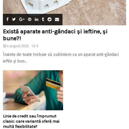
Există aparate anti-gândaci și ieftine, și
bune?!
4 august 2026
0
Înainte de toate trebuie să subliniem ca un aparat anti-gândaci
ieftin și bun...
Linie de credit sau împrumut
clasic: care variantă oferă mai
multă flexibilitate?