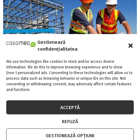
Gestionează
confidențialitatea
We use technologies like cookies to store and/or access device
Proiectul strategic “Siguranta in Constructii” a
information. We do this to improve browsing experience and to show
ajuns la final
(non-) personalized ads. Consenting to these technologies will allow us to
process data such as browsing behavior or unique IDs on this site. Not
consenting or withdrawing consent, may adversely affect certain features
and functions.
ACCEPTĂ
REFUZĂ
GESTIONEAZĂ OPȚIUNI