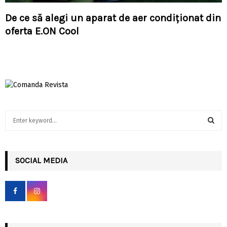
De ce să alegi un aparat de aer condiționat din
oferta E.ON Cool
S
e
a
S
r
c
SOCIAL MEDIA
E
h
f
A
o
r
R
:
C