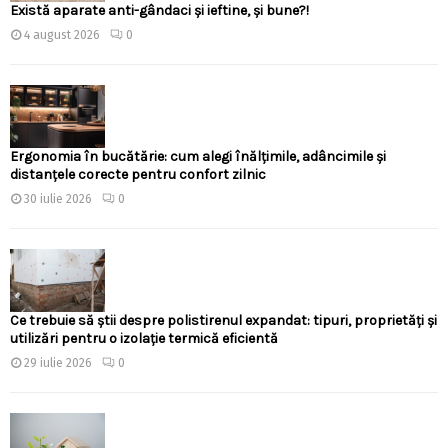
Există aparate anti-gândaci și ieftine, și bune?!
4 august 2026
0
Ergonomia în bucătărie: cum alegi înălțimile, adâncimile și
distanțele corecte pentru confort zilnic
30 iulie 2026
0
Ce trebuie să știi despre polistirenul expandat: tipuri, proprietăți și
utilizări pentru o izolație termică eficientă
29 iulie 2026
0