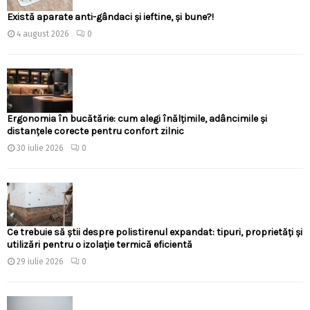
Există aparate anti-gândaci și ieftine, și bune?!
4 august 2026
0
Ergonomia în bucătărie: cum alegi înălțimile, adâncimile și
distanțele corecte pentru confort zilnic
30 iulie 2026
0
Ce trebuie să știi despre polistirenul expandat: tipuri, proprietăți și
utilizări pentru o izolație termică eficientă
29 iulie 2026
0