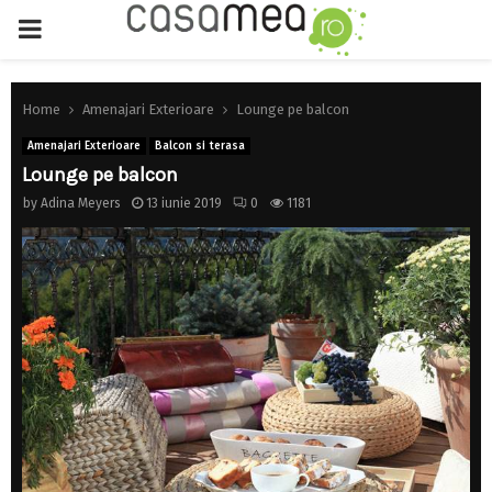
PRIMARY
MENU
Home
Amenajari Exterioare
Lounge pe balcon
Amenajari Exterioare
Balcon si terasa
Lounge pe balcon
by
Adina Meyers
13 iunie 2019
0
1181