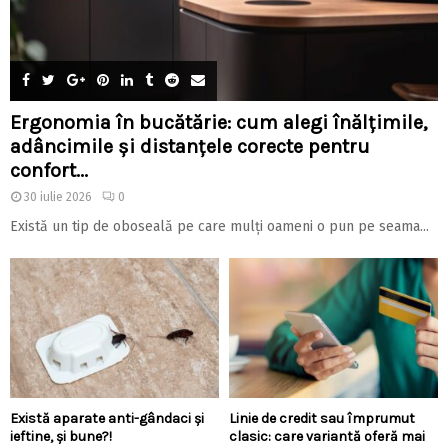
Ergonomia în bucătărie: cum alegi înălțimile,
adâncimile și distanțele corecte pentru
confort...
30 iulie 2026
0
Există un tip de oboseală pe care mulți oameni o pun pe seama...
Există aparate anti-gândaci și
Linie de credit sau împrumut
ieftine, și bune?!
clasic: care variantă oferă mai