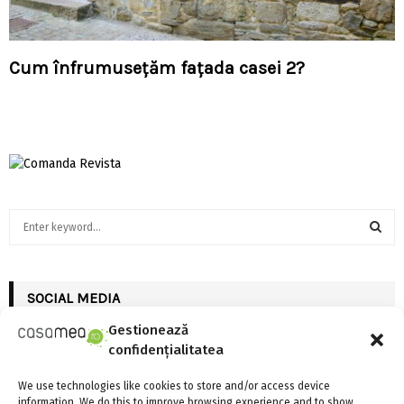
Cum înfrumuseţăm faţada casei 2?
S
e
a
S
r
c
SOCIAL MEDIA
E
h
Gestionează
f
A
confidențialitatea
o
r
R
We use technologies like cookies to store and/or access device
:
information. We do this to improve browsing experience and to show