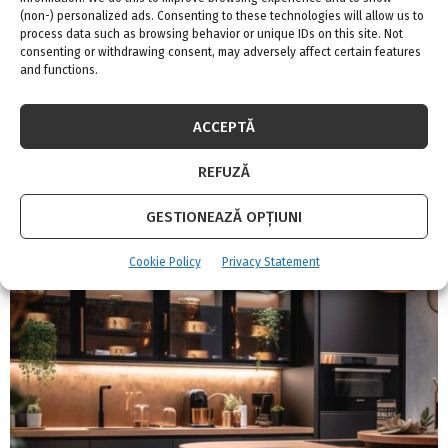
C
(non-) personalized ads. Consenting to these technologies will allow us to
FII LA CURENT CU NOUTATILE
process data such as browsing behavior or unique IDs on this site. Not
H
consenting or withdrawing consent, may adversely affect certain features
and functions.
INSTAGRAM
ACCEPTĂ
Please enter an Access Token
REFUZĂ
GESTIONEAZĂ OPȚIUNI
CELE MAI CITITE
Cookie Policy
Privacy Statement