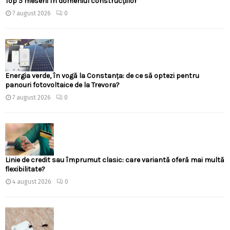
Top 5 meserii în domeniul construcțiilor
7 august 2026
0
Energia verde, în vogă la Constanța: de ce să optezi pentru
panouri fotovoltaice de la Trevora?
7 august 2026
0
Linie de credit sau împrumut clasic: care variantă oferă mai multă
flexibilitate?
4 august 2026
0