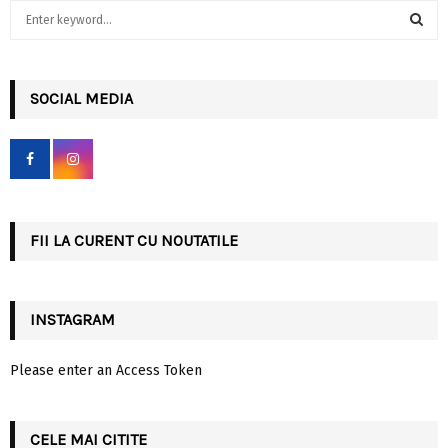
S
e
a
S
r
c
SOCIAL MEDIA
E
h
f
A
o
r
R
:
C
FII LA CURENT CU NOUTATILE
H
INSTAGRAM
Please enter an Access Token
CELE MAI CITITE