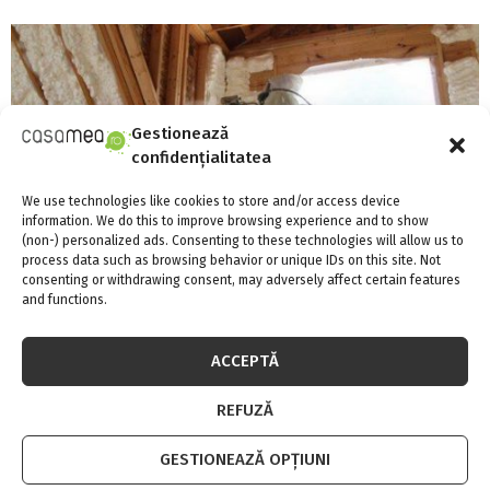
Gestionează
confidențialitatea
We use technologies like cookies to store and/or access device
information. We do this to improve browsing experience and to show
(non-) personalized ads. Consenting to these technologies will allow us to
process data such as browsing behavior or unique IDs on this site. Not
consenting or withdrawing consent, may adversely affect certain features
and functions.
ACCEPTĂ
3 lucruri surprinzătoare despre spuma
izolatoare
REFUZĂ
GESTIONEAZĂ OPȚIUNI