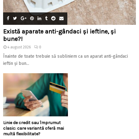
Există aparate anti-gândaci și ieftine, și
bune?!
4 august 2026
0
Înainte de toate trebuie să subliniem ca un aparat anti-gândaci
ieftin și bun...
Linie de credit sau împrumut
clasic: care variantă oferă mai
multă flexibilitate?