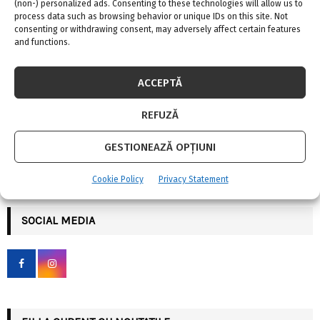
(non-) personalized ads. Consenting to these technologies will allow us to
process data such as browsing behavior or unique IDs on this site. Not
consenting or withdrawing consent, may adversely affect certain features
Ovăz cu lapte de migdale.
and functions.
ACCEPTĂ
REFUZĂ
GESTIONEAZĂ OPȚIUNI
S
e
Cookie Policy
Privacy Statement
a
S
r
c
SOCIAL MEDIA
E
h
f
A
o
r
R
:
C