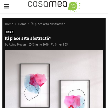
PRIMARY
MENU
Home
Home
Îți place arta abstractă?
Home
Îți place arta abstractă?
by
Adina Meyers
13 iunie 2019
0
865