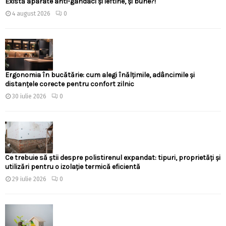
Există aparate anti-gândaci și ieftine, și bune?!
4 august 2026
0
Ergonomia în bucătărie: cum alegi înălțimile, adâncimile și
distanțele corecte pentru confort zilnic
30 iulie 2026
0
Ce trebuie să știi despre polistirenul expandat: tipuri, proprietăți și
utilizări pentru o izolație termică eficientă
29 iulie 2026
0